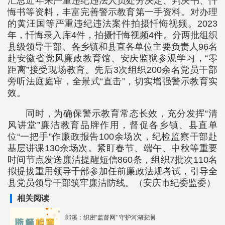
汇总近年来严重违纪违法人员处分决定、判决书、忏
悔书等资料，丰富完善警示教育第一手资料。对办理
的黄汪国等严重违纪违法案件拍摄忏悔视频。2023
年，忏悔录入库4件，拍摄忏悔视频4件。分两批组织
县级领导干部、各乡镇和县直各单位主要负责人96名
赴安徽省党风廉政教育馆、安庆监狱参观学习，“零
距离”接受现场教育。先后3次组织200余名党员干部
旁听法庭庭审，全景式“直击”，切实增强警示教育实
效。
同时，为确保警示教育常态长效，充分发挥“清
风讲堂”廉洁教育品牌作用，督促各乡镇、县直单
位“一把手”作廉政报告100余场次，纪检监察干部赴
基层讲课130余场次。紧盯春节、端午、中秋等重要
时间节点发送廉洁提醒短信860条，组织7批次110名
拟提拔重用领导干部参加任前廉政法规考试，引导全
县党员领导干部筑牢廉洁防线。（安庆市纪委监委）
相关阅读
郎溪：织密“监督网” 守护河湖安澜