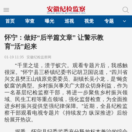
首页
审查
曝光
巡视
视觉
专题
怀宁：做好“后半篇文章” 让警示教
育“活”起来
01-19 11:35
安徽纪检监察网
“千里之堤，溃于蚁穴。观看专题片后，我感触
很深。”怀宁县三桥镇纪委书记胡卫国说道，“四川省
兴文县僰王山镇原党委委员、副镇长吴小龙，是‘蝇贪
蚁腐’的典型。乡村振兴事关广大群众切身利益，作为
一名基层纪检监察干部，将进一步聚焦乡村振兴领
域、民生工程等重点领域，强化监督检查，为全面推
进乡村振兴提供坚强纪律保障。”近期，全县纪检监
察干部观看电视专题片《持续发力 纵深推进》后纷
纷展开热议。
据悉，怀宁县纪委监委充分释放标本兼治的综合