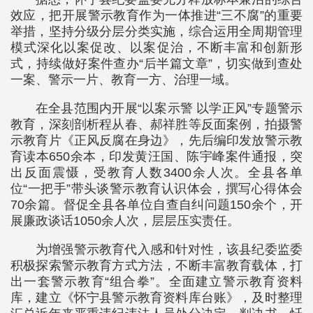
效应，把开展警示教育作为一体推进“三不腐”的重要
举措，坚持分级分层分类实施，综合运用全周期管理
模式深化以案促改、以案促治，不断丰富和创新形
式，持续做好案件查办“后半篇文章”，切实做到查处
一案、警示一片、教育一方、治理一域。
在全县范围内开展“以案示警 以学正风”专题警示
教育，深刻剖析程从春、郝祥胜等反面案例，拍摄警
示教育片《正风反腐在身边》，先后编印发放警示教
育读本650余本，印发黄汪国、陈宇峰案件通报，突
出反面震慑，受教育人数3400余人次。全县各单
位“一把手”带头谈警示教育认识体会，撰写心得体会
70余篇。督促全县各单位自查自纠问题150余个，开
展廉政谈话1050余人次，层层压实责任。
为增强警示教育代入感和针对性，该县纪委监委
积极探索警示教育方式方法，不断丰富教育载体，打
出一套警示教育“组合拳”。全面建立警示教育资料
库，建立《怀宁县警示教育资料库台账》，及时整理