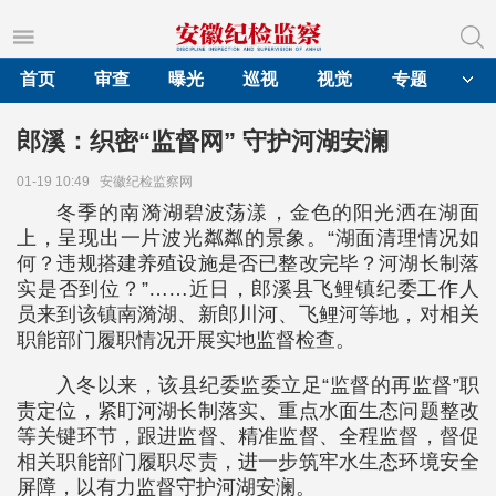
首页
审查
曝光
巡视
视觉
专题
郎溪：织密“监督网” 守护河湖安澜
01-19 10:49
安徽纪检监察网
冬季的南漪湖碧波荡漾，金色的阳光洒在湖面
上，呈现出一片波光粼粼的景象。“湖面清理情况如
何？违规搭建养殖设施是否已整改完毕？河湖长制落
实是否到位？”……近日，郎溪县飞鲤镇纪委工作人
员来到该镇南漪湖、新郎川河、飞鲤河等地，对相关
职能部门履职情况开展实地监督检查。
入冬以来，该县纪委监委立足“监督的再监督”职
责定位，紧盯河湖长制落实、重点水面生态问题整改
等关键环节，跟进监督、精准监督、全程监督，督促
相关职能部门履职尽责，进一步筑牢水生态环境安全
屏障，以有力监督守护河湖安澜。