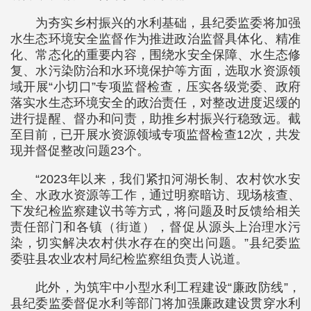
为夯实乡村振兴的水利基础，县纪委监委将加强
水生态环境安全监督作为推进政治监督具体化、精准
化、常态化的重要内容，围绕水安全保障、水生态修
复、水污染防治和水环境保护等方面，选取水资源领
域开展“小切口”专项监督检查，压实各级党委、政府
落实水生态环境安全的政治责任，对整改进度迟缓的
进行提醒、督办和问责，助推乡村振兴行稳致远。截
至目前，已开展水资源领域专项监督检查12次，共发
现并督促整改问题23个。
“2023年以来，我们紧扣河湖长制、农村饮水安
全、水政水资源等工作，通过明察暗访、现场核查、
下发纪检监察建议书等方式，将问题及时反馈给相关
责任部门和各镇（街道），督促从源头上治理水污
染，切实解决农村供水存在的突出问题。”县纪委监
委驻县农业农村局纪检监察组负责人说道。
此外，为筑牢中小型水利工程建设“廉政防线”，
县纪委监委督促水利等部门将加强廉政建设贯穿水利