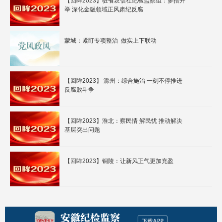
【回眸2023】驻省农信社纪检监察组：多措并
举 深化金融领域正风肃纪反腐
蒙城：紧盯专项整治 做实上下联动
【回眸2023】 滁州：综合施治 一刻不停推进
反腐败斗争
【回眸2023】淮北：察民情 解民忧 推动解决
基层突出问题
【回眸2023】铜陵：让新风正气更加充盈