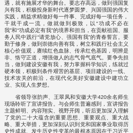
遇，就有施展才华的舞台。要志存高远，做到强国复
兴有我，积极投身新时代逐梦圆梦、兴国强国的伟大
实践，精益求精做好每一件事、完成好每一项任务，
干就干成一流，做就做到极致，以“功成不必在
我”和“功成必定有我”的境界和担当，在贡献祖国、服
务人民中践行“请党放心、强国有我”的青春誓言。要
勤于修身，做到崇德向善有我，树立和践行社会主义
核心价值观，赓续红色血脉、传承红色基因，明辨是
非、恪守正道，增强做人的志气骨气底气。要争先担
当，做到建设安徽有我，努力掌握科学知识，练就过
硬本领，积极到条件艰苦的基层、项目建设的一线、
技术攻关的前沿，在现代化美好安徽建设中建功立
业、实现人生梦想。
省领导张韵声、王翠凤和安徽大学420余名师生
现场聆听了宣讲报告。与会师生普遍感到，宣讲报告
主题鲜明、内容翔实、视野开阔，听后更加深入理解
了党的二十大蕴含的重要思想、重要观点、重大战
略、重大举措，更加深刻认识到党和国家事业取得历
史性成就、发生历史性变革的最根本原因在于习近平