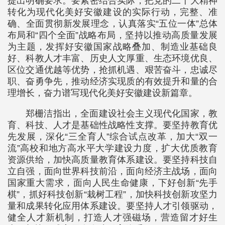
提出明确要求。要紧密结合实际，把党的二十大精神
转化为现代化美好安徽建设的实际行动，完整、准
确、全面贯彻新发展理念，认真落实“五位一体”总体
布局和“四个全面”战略布局，坚持以推动高质量发展
为主题，发挥好安徽国家战略叠加、制造业基础良
好、科教人才丰富、历史人文厚重、生态环境优良、
区位交通优越等优势，抢抓机遇、艰苦奋斗，忠诚尽
职、奋勇争先，推动经济实现质的有效提升和量的合
理增长，奋力谱写现代化美好安徽建设新篇章。
郑栅洁指出，全面建设社会主义现代化国家，教
育、科技、人才是基础性战略性支撑。要坚持教育优
先发展，深化“三全育人”综合试点改革，加大“双一
流”高校和地方高水平大学建设力度，扩大优质教育
资源供给，加快高质量教育体系建设。要坚持科技自
立自强，面向世界科技前沿，面向经济主战场，面向
国家重大需求，面向人民生命健康，下好创新“先手
棋”，抓好科技创新“栽树工程”，加快科技创新攻坚力
量和成果转化应用体系建设。要坚持人才引领驱动，
健全人才新机制，打造人才强磁场，营造留才好生