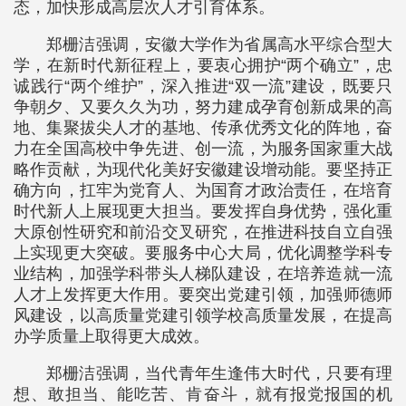
态，加快形成高层次人才引育体系。
郑栅洁强调，安徽大学作为省属高水平综合型大
学，在新时代新征程上，要衷心拥护“两个确立”，忠
诚践行“两个维护”，深入推进“双一流”建设，既要只
争朝夕、又要久久为功，努力建成孕育创新成果的高
地、集聚拔尖人才的基地、传承优秀文化的阵地，奋
力在全国高校中争先进、创一流，为服务国家重大战
略作贡献，为现代化美好安徽建设增动能。要坚持正
确方向，扛牢为党育人、为国育才政治责任，在培育
时代新人上展现更大担当。要发挥自身优势，强化重
大原创性研究和前沿交叉研究，在推进科技自立自强
上实现更大突破。要服务中心大局，优化调整学科专
业结构，加强学科带头人梯队建设，在培养造就一流
人才上发挥更大作用。要突出党建引领，加强师德师
风建设，以高质量党建引领学校高质量发展，在提高
办学质量上取得更大成效。
郑栅洁强调，当代青年生逢伟大时代，只要有理
想、敢担当、能吃苦、肯奋斗，就有报党报国的机