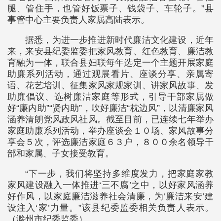
腿、管住手，也管好饭票子、钱袋子、车轮子。”县
事管中心主要负责人家属高陆表示。
据悉，为进一步推进新时代廉洁文化建设，近年
来，来安县纪委监委把家风教育、红色教育、廉洁教
育融为一体，联合县妇联每年选定一个主题开展家庭
助廉系列活动，通过观展看片、座谈分享、亲属寄
语、花艺培训、征集家风家规家训、讲家风故事、发
助廉倡议、选树廉洁家庭等形式，引导干部家属做
好“廉内助”“贤内助”，吹好廉洁“枕边风”，以清廉家风
涵养清朗党风政风社风。截至目前，已连续七年举办
家庭助廉系列活动，举办座谈会１０场、家风故事分
享会５次，评选廉洁家庭６３户，８００余名领导干
部和家属、子女接受教育。
“下一步，我们将坚持多维度发力，把家庭家教
家风建设融入一体推进‘三不腐’之中，以好家风涵养
好作风，以家庭廉洁滋养社会清廉，为‘廉洁来安’建
设注入‘家’力量。”该县纪委监委相关负责人表示。
（滁州市纪委监委）