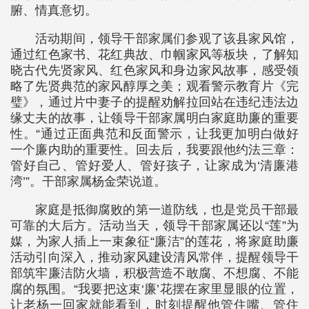
腑、情真意切。
活动期间，领导干部家属们参观了该县家风馆，
通过红色家书、花红典故、巾帼家风等板块，了解知
晓古代先贤家风、红色家风和身边家风故事，感受领
略了先贤典范的家风醇厚之美；观看警示教育片《完
璧》，通过片中妻子的提醒劝解拉回站在违纪违法边
缘丈夫的故事，让领导干部家属明白家庭助廉的重要
性。“通过正面典范和反面警示，让我更加明白做好
一个廉内助的重要性。回去后，我要跟他约法三章：
管好自己、管好爱人、管好孩子，让家成为‘清廉港
湾’”。干部家属杨金荣说道。
家庭是抵御腐败的第一道防线，也是党员干部最
可靠的大后方。活动当天，领导干部家属还以“莲”为
媒，为家人插上一束象征“廉洁”的莲花，将家庭助廉
活动引向深入，推动家风建设清风常伴，提醒领导干
部筑牢廉洁防火墙，积极营造不敢腐、不想腐、不能
腐的氛围。“我要把这束‘廉’花摆在家里显眼的位置，
让老杨一回家就能看到，时刻提醒他管住嘴、管住