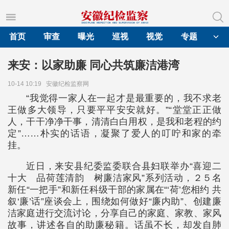
首页
审查
曝光
巡视
视觉
专题
来安：以家助廉 同心共筑廉洁港湾
10-14 10:19
安徽纪检监察网
“我觉得一家人在一起才是最重要的，我不求老
王做多大领导，只要平平安安就好。”“堂堂正正做
人，干干净净干事，清清白白用权，是我和老程的约
定”……朴实的话语，凝聚了爱人的叮咛和家的牵
挂。
近日，来安县纪委监委联合县妇联举办“喜迎二
十大 品荷莲清韵 树廉洁家风”系列活动，２５名
新任“一把手”和新任科级干部的家属在“‘荷’您相约 共
叙‘廉’话”座谈会上，围绕如何做好“廉内助”、创建廉
洁家庭进行交流讨论，分享自己的家庭、家教、家风
故事，讲述各自的助廉秘籍。话虽不长，却发自肺