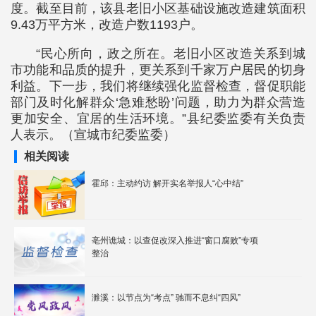
度。截至目前，该县老旧小区基础设施改造建筑面积
9.43万平方米，改造户数1193户。
“民心所向，政之所在。老旧小区改造关系到城
市功能和品质的提升，更关系到千家万户居民的切身
利益。下一步，我们将继续强化监督检查，督促职能
部门及时化解群众‘急难愁盼’问题，助力为群众营造
更加安全、宜居的生活环境。”县纪委监委有关负责
人表示。（宣城市纪委监委）
相关阅读
霍邱：主动约访 解开实名举报人“心中结”
亳州谯城：以查促改深入推进“窗口腐败”专项
整治
濉溪：以节点为“考点” 驰而不息纠“四风”