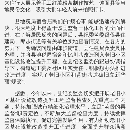
来往行人展示着手工红薯粉条制作技艺、傩面具等当
地民俗文化，吸引大批年轻人前来拍照打卡。
县地税局宿舍居民们的“烦心事”能够迅速得到解
决，很大程度上得益于该县监督一体化工作的全面推
进。在了解居民反映的问题后，县纪委监委督促县住
建局、郎步街道等有关单位实地查看情况。在各方的
努力下，明确该问题由郎步街道、县住建局负责具体
办理，并将县地税局宿舍和忆川巷改造列入老旧小区
基础设施改造提升工程。在县纪委监委的跟进协调指
导下，街道纪工委及社区压实责任，积极想办法推进
改造进度，实现了老旧小区和背街巷道破旧立新华
丽“蝶变”。
据悉，今年以来，县纪委监委切实把开展老旧小
区基础设施改造提升工程监督检查列入重点工作内
容，持续加强城市精细化治理水平，立足“监督的再
监督”职责定位，不断加大监督检查力度，持续发挥
监督保障执行、促进完善发展作用，有力推动老旧小
区基础设施改造提升工程进度，全面提升群众满意