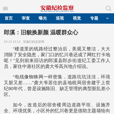
首页
审查
曝光
巡视
视觉
专题
郎溪：旧貌换新颜 温暖群众心
10-14 10:12
安徽纪检监察网
“楼道里的线路经过整治后，美观又整洁，大大
消除了安全隐患，家门口的忆川巷还成了网红打卡地
呢！”见到前来回访的郎溪县郎步街道纪工委工作人
员，家住中港社区的龚大爷高兴地介绍说。
“电线像蜘蛛网一样密集，道路坑坑洼洼，环境
又脏又差……”龚大爷居住的县地税局宿舍建于上世
纪90年代，曾是设施陈旧、缺乏管理的典型脏乱差小
区。
如今，改造后的宿舍楼周边道路平坦、设施齐
全、环境优美，小区外的忆川巷更是借助主题墙绘向