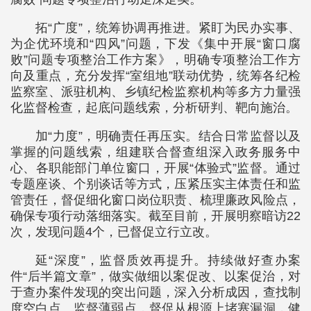
拓“广度”，统筹协调再推进。紧盯为民办实事、
为企优环境和“四风”问题，下发《集中开展“窗口腐
败”问题专项整治工作方案》，明确专项整治工作方
向及重点，充分发挥“室组地”联动优势，统筹各纪检
监察室、派驻机构、乡镇纪检监察机构等多方力量强
化监督检查，起底问题线索，分析研判、靶向施治。
加“力度”，明确责任再压实。结合日常监督以及
掌握的问题线索，组建联合督查组深入政务服务中
心、各职能部门单位窗口，开展“体验式”监督。通过
专题座谈、个别谈话等方式，压紧压实主体责任和监
管责任，督促细化窗口岗位职责、梳理廉政风险点，
确保专项行动落细落实。截至目前，开展明察暗访22
次，发现问题4个，已督促立行立改。
延“深度”，监督质效再提升。持续做好查办案
件“后半篇文章”，做实做细以案促改、以案促治，对
于查办案件发现的突出问题，深入分析成因，查找制
度空白点、监督薄弱点，督促从根源上堵塞漏洞，健