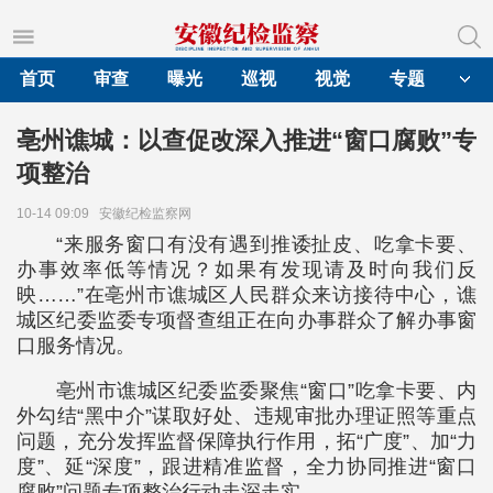
首页
审查
曝光
巡视
视觉
专题
亳州谯城：以查促改深入推进“窗口腐败”专
项整治
10-14 09:09
安徽纪检监察网
“来服务窗口有没有遇到推诿扯皮、吃拿卡要、
办事效率低等情况？如果有发现请及时向我们反
映……”在亳州市谯城区人民群众来访接待中心，谯
城区纪委监委专项督查组正在向办事群众了解办事窗
口服务情况。
亳州市谯城区纪委监委聚焦“窗口”吃拿卡要、内
外勾结“黑中介”谋取好处、违规审批办理证照等重点
问题，充分发挥监督保障执行作用，拓“广度”、加“力
度”、延“深度”，跟进精准监督，全力协同推进“窗口
腐败”问题专项整治行动走深走实。