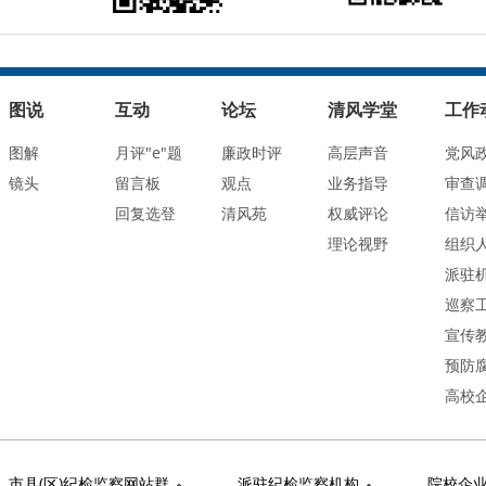
图说
互动
论坛
清风学堂
工作
图解
月评"e"题
廉政时评
高层声音
党风
镜头
留言板
观点
业务指导
审查
回复选登
清风苑
权威评论
信访
理论视野
组织
派驻
巡察
宣传
预防
高校
市县(区)纪检监察网站群
派驻纪检监察机构
院校企