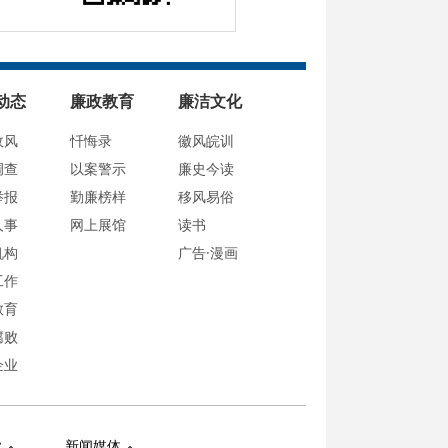
动态
廉政教育
廉洁文化
政风
忏悔录
徽风皖训
调查
以案警示
廉史今读
举报
勤廉榜样
移风易俗
人事
网上展馆
读书
机构
广告·漫画
工作
教育
腐败
企业
业
新闻媒体