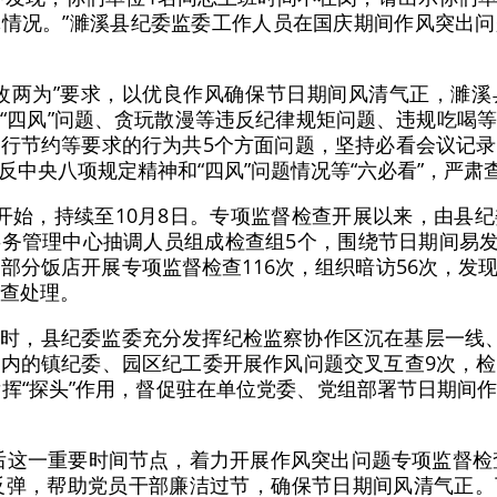
情况。”濉溪县纪委监委工作人员在国庆期间作风突出
改两为”要求，以优良作风确保节日期间风清气正，濉
“四风”问题、贪玩散漫等违反纪律规矩问题、违规吃喝
行节约等要求的行为共5个方面问题，坚持必看会议记
反中央八项规定精神和“四风”问题情况等“六必看”，严肃
开始，持续至10月8日。专项监督检查开展以来，由县
务管理中心抽调人员组成检查组5个，围绕节日期间易发多
和部分饭店开展专项监督检查116次，组织暗访56次，发
核查处理。
时，县纪委监委充分发挥纪检监察协作区沉在基层一线
内的镇纪委、园区纪工委开展作风问题交叉互查9次，
发挥“探头”作用，督促驻在单位党委、党组部署节日期间
后这一重要时间节点，着力开展作风突出问题专项监督检
反弹，帮助党员干部廉洁过节，确保节日期间风清气正