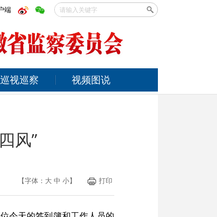
户端
巡视巡察
视频图说
四风”
【字体：
大
中
小
】
打印
单位今天的签到簿和工作人员的