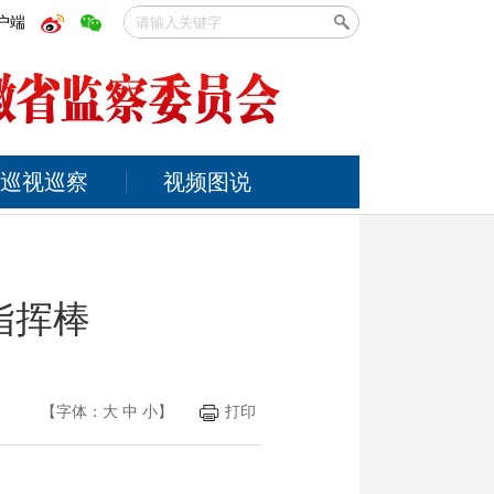
户端
巡视巡察
视频图说
指挥棒
【字体：
大
中
小
】
打印