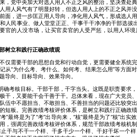
来，党中央加大对选人用人不正之风的整治，坚决查处
人用人风气有了明显好转，但选人用人上的不正之风并
前面，进一步匡正用人导向，净化用人风气，形成选人
和人民事业、做人堂堂正正、干事干干净净的干部选拔出
官要官的人没市场，让买官卖官的人受严惩，以用人环
部树立和践行正确政绩观
不仅需要干部的思想自觉和行动自觉，更需要健全系统
记从“为什么考、考什么、如何考、结果怎么用”等方面
题导向、目标导向、效果导向。
，明确考核目标。干部干部，干字当头。这既是职责要求
极干，又要能干会干善于干。总体来看，现在广大党员
队伍中不愿担当、不敢担当、不善担当的问题还比较突
的短板。完善政绩考核评价体系，是树立和践行正确政
“考”最终是为了“考”出导向来，“核”最终是为了“核”出
用，强调完善政绩考核评价体系，规范干部政绩考核机
防止干与不干一个样、干多干少一个样、干好干坏一个样