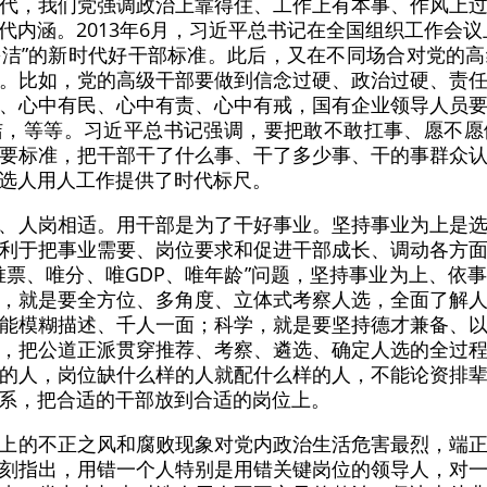
代，我们党强调政治上靠得住、工作上有本事、作风上
代内涵。2013年6月，习近平总书记在全国组织工作会议
洁”的新时代好干部标准。此后，又在不同场合对党的
。比如，党的高级干部要做到信念过硬、政治过硬、责
、心中有民、心中有责、心中有戒，国有企业领导人员
洁，等等。习近平总书记强调，要把敢不敢扛事、愿不愿
要标准，把干部干了什么事、干了多少事、干的事群众
选人用人工作提供了时代标尺。
、人岗相适。用干部是为了干好事业。坚持事业为上是
利于把事业需要、岗位要求和促进干部成长、调动各方
唯票、唯分、唯GDP、唯年龄”问题，坚持事业为上、依
，就是要全方位、多角度、立体式考察人选，全面了解
能模糊描述、千人一面；科学，就是要坚持德才兼备、
，把公道正派贯穿推荐、考察、遴选、确定人选的全过
的人，岗位缺什么样的人就配什么样的人，不能论资排
系，把合适的干部放到合适的岗位上。
上的不正之风和腐败现象对党内政治生活危害最烈，端
刻指出，用错一个人特别是用错关键岗位的领导人，对