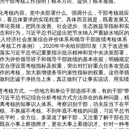
为干部考核工作指明了根本方向、提供了根本遵循。
优化考核内容。党中央部署什么、强调什么，干部考核就
标，看总体要求的实现程度”。具体而言就是，既看发展
率论英雄，把民生改善、社会进步、生态效益等指标和
念和行为，习近平总书记提出把节水纳入严重缺水地区
入经济社会发展综合评价体系和领导干部政绩考核体系；
考核工作条例》，2020年中央组织部印发《关于改进
落实习近平总书记重要指示批示精神和党中央决策部署
作为评价领导班子和领导干部政绩的基本依据；明确规
宜合理设置考核指标及权重，突出对打好重点任务攻坚
作的考核，加大新增债务等约束性指标的权重。这些举
做到忠诚干净担当上来，真正做到了让事实说话、用实绩
改进考核方式。一些地方和单位干部选得不准，有的干部“带
习近平总书记综合分析考核方式方法存在的各种问题，
离考核的知事识人体系。考察识别干部，功夫应当下在
核、不换届不考核、不到年底不考核的问题，习近平总
在平时，全方位、多渠道了解干部，又注重了解干部在
既在小事上察德辨才，更在大事上看德识才。针对一种