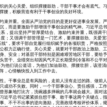
织的关心关爱。组织撑腰鼓劲，干部干事才会有底气。
撑腰，积极营造有利于干事创业的良好环境。
约束并重。全面从严治党的目的是更好促进事业发展。
沉，而是要激励干部增强干事创业的精气神。习近平总
关系，提出坚持严管厚爱结合、激励约束并重，既强调干
力度；又强调干部管理是一门艺术，要撑腰鼓劲、关爱宽
压线”，要求干部自觉履行组织赋予的各项职责，严格按
公权力正确行使。关心关爱，就要对干部政治上激励、
身、安业；对基层干部特别是困难艰苦地区干部，要给
头苦干、业绩突出却因风气不正长期受到冷落和不公平
要为他们说公道话，为他们加油鼓劲、撑腰壮胆，该澄清
阵，心情畅快投入到工作中去。
性。干事业总是有风险的，走前人没有走过的路、做前
只成功不失败。同时，一个干部事业心、责任感强，工
曾形象地打比方，洗碗越多摔碗的几率就会越大。面对
习近平总书记紧紧抓住想干事、敢干事这两个关键点，
事、不干不出事的逆向激励，完善政绩考核评价体系，