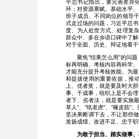
平总书记指出，要完善差异化
环；对资源禀赋、基础水平、
班子成员、不同岗位的领导干
式走过场的问题，习近平总书
度、为人处世方式、处理复杂
群众中、多在乡语口碑中了解
对于全面、历史、辩证地看干
聚焦“结果怎么用”的问
标再明确、考核内容再科学、
才能充分提升考核效能。为最
和提拔使用的重要依据，推
上、优者奖，就是要及时大胆
事、干成事，组织上是不会埋
者下、劣者汰，就是要实施最
草人”、“纸老虎”、“橡皮
坚决果断调下去，不让那些做
发扬成绩、改进不足、忠于职
为敢于担当、踏实做事、