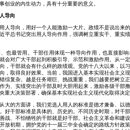
事创业的内生动力，具有十分重要的意义。
人导向
用人导向，用好一个人能激励一大片。政绩不是说出来
近平总书记突出用人导向作用，强调树立重实干、重实
本、也最管用。干部任用体现一种导向作用，也直接影响
就会对广大干部起到积极引导、示范和激励作用。从一
向，干部就会有什么样的政绩观。党的十八大以来，以
向，取得良好效果。当前，我国进入基本实现社会主义
错综复杂。越是任务艰巨、挑战重重，我们越要把树立
作为、实绩突出的干部及时大胆用起来，激励各级干部
央重大决策部署，确保基本实现社会主义现代化取得决定
从大的方面讲，我们党选人用人的标准是德才兼备、以
。好干部标准是具体的、历史的。不同历史时期，对干
善战、不怕牺牲的干部就是好干部。社会主义革命和建
开放初期，拥护党的十一届三中全会确定的路线方针政