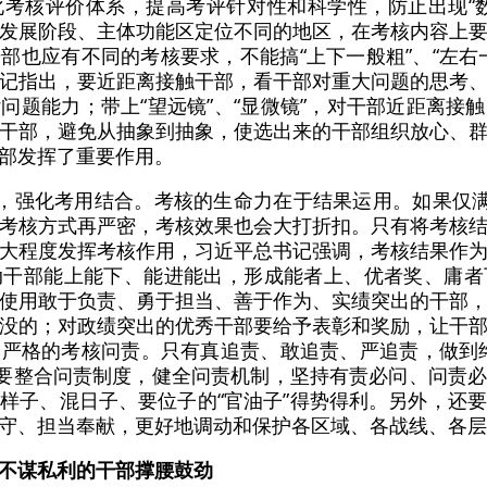
考核评价体系，提高考评针对性和科学性，防止出现“
发展阶段、主体功能区定位不同的地区，在考核内容上
部也应有不同的考核要求，不能搞“上下一般粗”、“左右
记指出，要近距离接触干部，看干部对重大问题的思考
问题能力；带上“望远镜”、“显微镜”，对干部近距离接
干部，避免从抽象到抽象，使选出来的干部组织放心、
部发挥了重要作用。
题，强化考用结合。考核的生命力在于结果运用。如果仅满
考核方式再严密，考核效果也会大打折扣。只有将考核
大程度发挥考核作用，习近平总书记强调，考核结果作
动干部能上能下、能进能出，形成能者上、优者奖、庸者
使用敢于负责、勇于担当、善于作为、实绩突出的干部
没的；对政绩突出的优秀干部要给予表彰和奖励，让干
严格的考核问责。只有真追责、敢追责、严追责，做到
筋”。要整合问责制度，健全问责机制，坚持有责必问、问责
样子、混日子、要位子的“官油子”得势得利。另外，还
守、担当奉献，更好地调动和保护各区域、各战线、各层
不谋私利的干部撑腰鼓劲