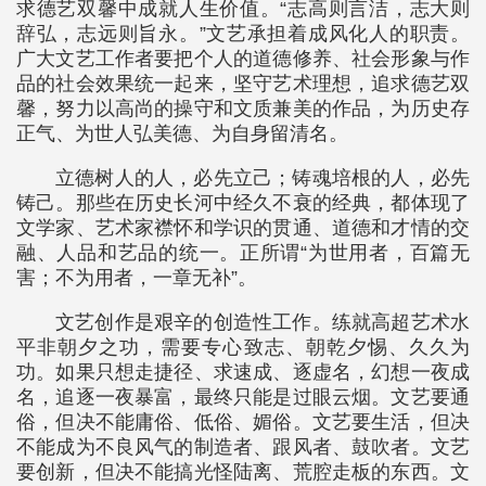
求德艺双馨中成就人生价值。“志高则言洁，志大则
辞弘，志远则旨永。”文艺承担着成风化人的职责。
广大文艺工作者要把个人的道德修养、社会形象与作
品的社会效果统一起来，坚守艺术理想，追求德艺双
馨，努力以高尚的操守和文质兼美的作品，为历史存
正气、为世人弘美德、为自身留清名。
立德树人的人，必先立己；铸魂培根的人，必先
铸己。那些在历史长河中经久不衰的经典，都体现了
文学家、艺术家襟怀和学识的贯通、道德和才情的交
融、人品和艺品的统一。正所谓“为世用者，百篇无
害；不为用者，一章无补”。
文艺创作是艰辛的创造性工作。练就高超艺术水
平非朝夕之功，需要专心致志、朝乾夕惕、久久为
功。如果只想走捷径、求速成、逐虚名，幻想一夜成
名，追逐一夜暴富，最终只能是过眼云烟。文艺要通
俗，但决不能庸俗、低俗、媚俗。文艺要生活，但决
不能成为不良风气的制造者、跟风者、鼓吹者。文艺
要创新，但决不能搞光怪陆离、荒腔走板的东西。文