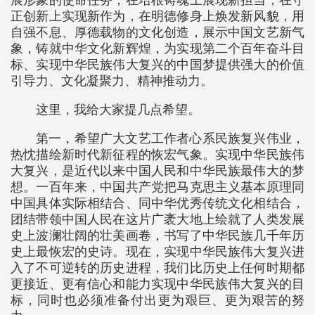
展形象的使命任务，在培根铸魂上展现新担当，在守
正创新上实现新作为，在明德修身上焕发新风貌，用
自强不息、厚德载物的文化创造，展示中国文艺新气
象，铸就中华文化新辉煌，为实现第二个百年奋斗目
标、实现中华民族伟大复兴的中国梦提供强大的价值
引导力、文化凝聚力、精神推动力。
这里，我给大家提几点希望。
第一，希望广大文艺工作者心系民族复兴伟业，
热忱描绘新时代新征程的恢宏气象。实现中华民族伟
大复兴，是近代以来中国人民和中华民族最伟大的梦
想。一百年来，中国共产党把马克思主义基本原理同
中国具体实际相结合、同中华优秀传统文化相结合，
团结带领中国人民在这片广袤大地上绘就了人类发展
史上波澜壮阔的壮美画卷，书写了中华民族几千年历
史上最恢宏的史诗。现在，实现中华民族伟大复兴进
入了不可逆转的历史进程，我们比历史上任何时期都
更接近、更有信心和能力实现中华民族伟大复兴的目
标，同时也必须准备付出更为艰巨、更为艰苦的努