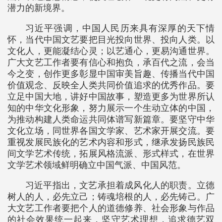
潜力的新境界。
习近平强调，中国人民历来具有深厚的天下情
怀，当代中国文艺要把目光投向世界、投向人类。以
文化人，更能凝结心灵；以艺通心，更易沟通世界。
广大文艺工作者要有信心和抱负，承百代之流，会当
今之变，创作更多彰显中国审美旨趣、传播当代中国
价值观念、反映全人类共同价值追求的优秀作品。要
立足中国大地，讲好中国故事，塑造更多为世界所认
知的中华文化形象，努力展示一个生动立体的中国，
为推动构建人类命运共同体谱写新篇章。要坚守中华
文化立场，同世界各国文学家、艺术家开展交流。要
重视发展民族化的艺术内容和形式，继承发扬民族民
间文学艺术传统，拓展风格流派、形式样式，在世界
文学艺术领域鲜明确立中国气派、中国风范。
习近平指出，文艺承担着成风化人的职责。立德
树人的人，必先立己；铸魂培根的人，必先铸己。广
大文艺工作者要把个人的道德修养、社会形象与作品
的社会效果统一起来，坚守艺术理想，追求德艺双