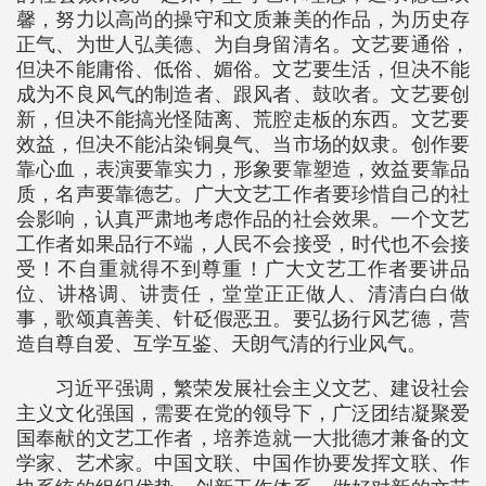
馨，努力以高尚的操守和文质兼美的作品，为历史存
正气、为世人弘美德、为自身留清名。文艺要通俗，
但决不能庸俗、低俗、媚俗。文艺要生活，但决不能
成为不良风气的制造者、跟风者、鼓吹者。文艺要创
新，但决不能搞光怪陆离、荒腔走板的东西。文艺要
效益，但决不能沾染铜臭气、当市场的奴隶。创作要
靠心血，表演要靠实力，形象要靠塑造，效益要靠品
质，名声要靠德艺。广大文艺工作者要珍惜自己的社
会影响，认真严肃地考虑作品的社会效果。一个文艺
工作者如果品行不端，人民不会接受，时代也不会接
受！不自重就得不到尊重！广大文艺工作者要讲品
位、讲格调、讲责任，堂堂正正做人、清清白白做
事，歌颂真善美、针砭假恶丑。要弘扬行风艺德，营
造自尊自爱、互学互鉴、天朗气清的行业风气。
习近平强调，繁荣发展社会主义文艺、建设社会
主义文化强国，需要在党的领导下，广泛团结凝聚爱
国奉献的文艺工作者，培养造就一大批德才兼备的文
学家、艺术家。中国文联、中国作协要发挥文联、作