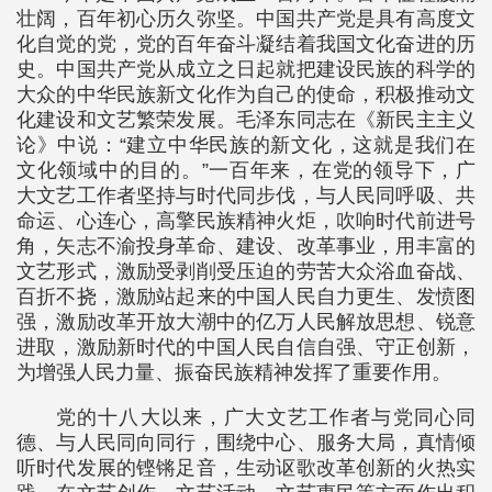
壮阔，百年初心历久弥坚。中国共产党是具有高度文
化自觉的党，党的百年奋斗凝结着我国文化奋进的历
史。中国共产党从成立之日起就把建设民族的科学的
大众的中华民族新文化作为自己的使命，积极推动文
化建设和文艺繁荣发展。毛泽东同志在《新民主主义
论》中说：“建立中华民族的新文化，这就是我们在
文化领域中的目的。”一百年来，在党的领导下，广
大文艺工作者坚持与时代同步伐，与人民同呼吸、共
命运、心连心，高擎民族精神火炬，吹响时代前进号
角，矢志不渝投身革命、建设、改革事业，用丰富的
文艺形式，激励受剥削受压迫的劳苦大众浴血奋战、
百折不挠，激励站起来的中国人民自力更生、发愤图
强，激励改革开放大潮中的亿万人民解放思想、锐意
进取，激励新时代的中国人民自信自强、守正创新，
为增强人民力量、振奋民族精神发挥了重要作用。
党的十八大以来，广大文艺工作者与党同心同
德、与人民同向同行，围绕中心、服务大局，真情倾
听时代发展的铿锵足音，生动讴歌改革创新的火热实