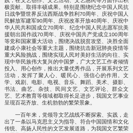
践，在文艺创作、文艺活动、文艺惠民等方面作出积
极贡献、取得丰硕成果。特别是围绕纪念中国人民抗
日战争暨世界反法西斯战争胜利70周年、庆祝中国人
民解放军建军90周年、庆祝改革开放40周年、庆祝中
华人民共和国成立70周年、纪念中国人民志愿军抗美
援朝出国作战70周年、庆祝中国共产党成立100周年
等党和国家重大活动，围绕决战脱贫攻坚、决胜全面
建成小康社会等重大主题，围绕抗击新冠肺炎疫情等
重大风险挑战，围绕实现人民对美好生活的向往、实
现中华民族伟大复兴的中国梦，广大文艺工作者倾情
投入、用心创作，推出大量优秀作品，开展系列文艺
活动，发挥了聚人心、暖民心、强信心的作用。文
学、戏剧、电影、电视、音乐、舞蹈、美术、摄影、
书法、曲艺、杂技、民间文艺、文艺评论、群众文
艺、艺术教育等领域都取得长足进步，我国文艺事业
呈现百花齐放、生机勃勃的繁荣景象。
一百年来，党领导文艺战线不断探索、实践，走
出了一条以马克思主义为指导、符合中国国情和文化
传统、高扬人民性的文艺发展道路，为我国文艺繁荣