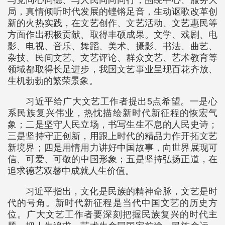
与党同心同德、与人民同向同行，围绕中心、服务大
局，真情倾听时代发展的铿锵足音，生动讴歌改革创
新的火热实践，在文艺创作、文艺活动、文艺惠民等
方面作出积极贡献、取得丰硕成果。文学、戏剧、电
影、电视、音乐、舞蹈、美术、摄影、书法、曲艺、
杂技、民间文艺、文艺评论、群众文艺、艺术教育等
领域都取得长足进步，我国文艺事业呈现百花齐放、
生机勃勃的繁荣景象。
习近平给广大文艺工作者提出5点希望。一是心
系民族复兴伟业，热忱描绘新时代新征程的恢宏气
象；二是坚守人民立场，书写生生不息的人民史诗；
三是坚持守正创新，用跟上时代的精品力作开拓文艺
新境界；四是用情用力讲好中国故事，向世界展现可
信、可爱、可敬的中国形象；五是坚持弘扬正道，在
追求德艺双馨中成就人生价值。
习近平指出，文化是民族的精神命脉，文艺是时
代的号角。新时代新征程是当代中国文艺的历史方
位。广大文艺工作者要深刻把握民族复兴的时代主