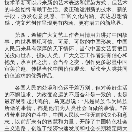
技术革新可以带来新的艺术表达和渲染方式，但艺术
的丰盈始终有赖于生活。要正确运用新的技术、新的
手段，激发创意灵感、丰富文化内涵、表达思想情
感，使文艺创作呈现更有内涵、更有潜力的新境界。
第四，希望广大文艺工作者用情用力讲好中国故
事，向世界展现可信、可爱、可敬的中国形象。中国
人民历来具有深厚的天下情怀，当代中国文艺要把目
光投向世界、投向人类。广大文艺工作者要有信心和
抱负，承百代之流，会当今之变，创作更多彰显中国
审美旨趣、传播当代中国价值观念、反映全人类共同
价值追求的优秀作品。
各国人民的处境和命运千差万别，但对美好生活
的不懈追求、为改变命运的不屈奋斗是一致的，也是
最容易引起共鸣的。马克思说：“凡是民族作为民族
所做的事情，都是他们为人类社会而做的事情。”在
艰苦卓绝的奋斗中，中国人民以一往无前的决心和意
志，以前所未有的智慧和力量，开辟了中国特色社会
主义道路，创造了经济快速发展和社会长期稳定两大