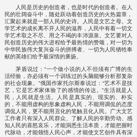
人民是历史的创造者，也是时代的创造者。在人
民的壮阔奋斗中，随处跃动着创造历史的火热篇章，
汇聚起来就是一部人民的史诗。人民是文艺之母。文
学艺术的成长离不开人民的滋养，人民中有着一切文
学艺术取之不尽、用之不竭的丰沛源泉。文艺要对人
民创造历史的伟大进程给予最热情的赞颂，对一切为
中华民族伟大复兴奋斗的拼搏者、一切为人民牺牲奉
献的英雄们给予最深情的褒扬。
茅盾说过：“一个做小说的人不但须有广博的生
活经验，亦必须有一个训练过的头脑能够分析那复杂
的社会现象。”俄国作家托尔斯泰说过：“艺术不是技
艺，它是艺术家体验了的感情的传达。”生活就是人
民，人民就是生活。人民是真实的、现实的、朴实
的，不能用虚构的形象虚构人民，不能用调侃的态度
调侃人民，更不能用丑化的笔触丑化人民。广大文艺
工作者只有深入人民群众、了解人民的辛勤劳动、感
知人民的喜怒哀乐，才能洞悉生活本质，才能把握时
代脉动，才能领悟人民心声，才能使文艺创作具有深