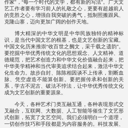
作家”，“每一个时代的文学，都有新的写法”。广大文
艺工作者要有学习前人的礼敬之心，更要有超越前人
的竞胜之心，增强自我突破的勇气，抵制照搬跟风、
克隆山寨，迈向更加广阔的创作天地。
博大精深的中华文明是中华民族独特的精神标
识，是当代中国文艺的根基，也是文艺创新的宝藏。
中国文化历来推崇“收百世之阙文，采千载之遗韵”。
要挖掘中华优秀传统文化的思想观念、人文精神、道
德规范，把艺术创造力和中华文化价值融合起来，把
中华美学精神和当代审美追求结合起来，激活中华文
化生命力。故步自封、陈陈相因谈不上传承，割断血
脉、凭空虚造不能算创新。要把握传承和创新的关
系，学古不泥古、破法不悖法，让中华优秀传统文化
成为文艺创新的重要源泉。
今天，各种艺术门类互融互通，各种表现形式交
叉融合，互联网、大数据、人工智能等催生了文艺形
式创新，拓宽了文艺空间。我们必须明白一个道理，
一切创作技巧和手段都是为内容服务的。科技发展、