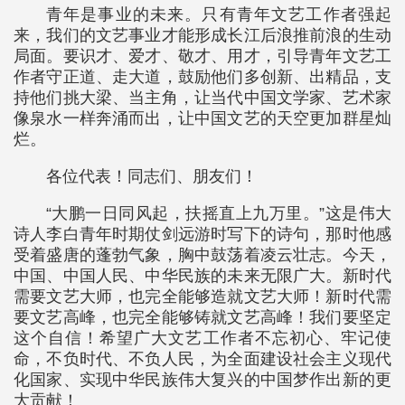
青年是事业的未来。只有青年文艺工作者强起
来，我们的文艺事业才能形成长江后浪推前浪的生动
局面。要识才、爱才、敬才、用才，引导青年文艺工
作者守正道、走大道，鼓励他们多创新、出精品，支
持他们挑大梁、当主角，让当代中国文学家、艺术家
像泉水一样奔涌而出，让中国文艺的天空更加群星灿
烂。
各位代表！同志们、朋友们！
“大鹏一日同风起，扶摇直上九万里。”这是伟大
诗人李白青年时期仗剑远游时写下的诗句，那时他感
受着盛唐的蓬勃气象，胸中鼓荡着凌云壮志。今天，
中国、中国人民、中华民族的未来无限广大。新时代
需要文艺大师，也完全能够造就文艺大师！新时代需
要文艺高峰，也完全能够铸就文艺高峰！我们要坚定
这个自信！希望广大文艺工作者不忘初心、牢记使
命，不负时代、不负人民，为全面建设社会主义现代
化国家、实现中华民族伟大复兴的中国梦作出新的更
大贡献！