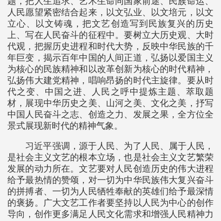
题，把人生追求、艺术生命同国家前途、民族命运、
人民愿望紧密结合起来，以文弘业、以文培元，以文
立心、以文铸魂，把文艺创造写到民族复兴的历史
上、写在人民奋斗的征程中。要树立大历史观、大时
代观，把握历史进程和时代大势，反映中华民族的千
年巨变，揭示百年中国的人间正道，弘扬以爱国主义
为核心的民族精神和以改革创新为核心的时代精神，
弘扬伟大建党精神，唱响昂扬的时代主旋律。要从时
代之变、中国之进、人民之呼中提炼主题、萃取题
材，展现中华历史之美、山河之美、文化之美，抒写
中国人民奋斗之志、创造之力、发展之果，全方位全
景式展现新时代的精神气象。
习近平强调，源于人民、为了人民、属于人民，
是社会主义文艺的根本立场，也是社会主义文艺繁荣
发展的动力所在。文艺要对人民创造历史的伟大进程
给予最热情的赞颂，对一切为中华民族伟大复兴奋斗
的拼搏者、一切为人民牺牲奉献的英雄们给予最深情
的褒扬。广大文艺工作者要坚持以人民为中心的创作
导向，创作更多满足人民文化需求和增强人民精神力