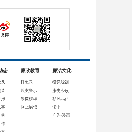
微博
动态
廉政教育
廉洁文化
政风
忏悔录
徽风皖训
调查
以案警示
廉史今读
举报
勤廉榜样
移风易俗
人事
网上展馆
读书
机构
广告·漫画
工作
教育