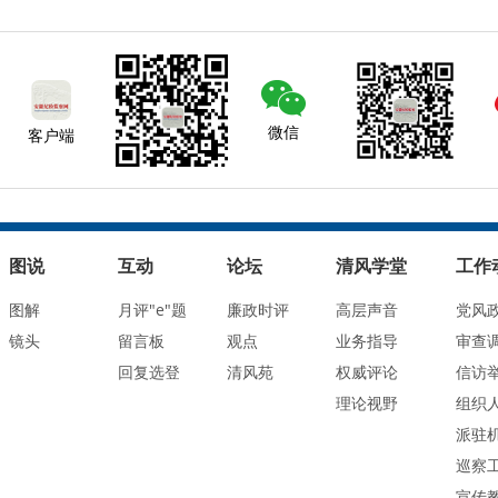
微信
客户端
图说
互动
论坛
清风学堂
工作
图解
月评"e"题
廉政时评
高层声音
党风
镜头
留言板
观点
业务指导
审查
回复选登
清风苑
权威评论
信访
理论视野
组织
派驻
巡察
宣传