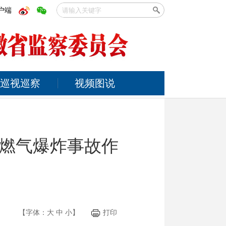
户端
巡视巡察
视频图说
燃气爆炸事故作
【字体：
大
中
小
】
打印