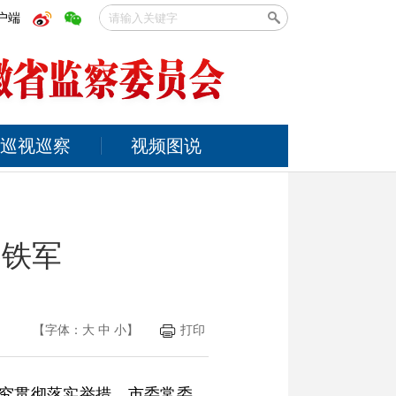
户端
巡视巡察
视频图说
察铁军
【字体：
大
中
小
】
打印
研究贯彻落实举措。市委常委、