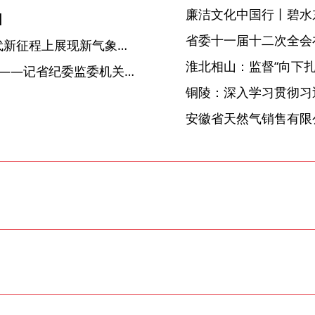
廉洁文化中国行丨碧水
】
省委十一届十二次全会
【中国纪检监察报】在新时代新征程上展现新气象新作为——纪检监察干部认真学习党的十九届六中全会精神
淮北相山：监督“向下扎根
【榜样】初心不改 夕阳更红 ——记省纪委监委机关老干部党总支