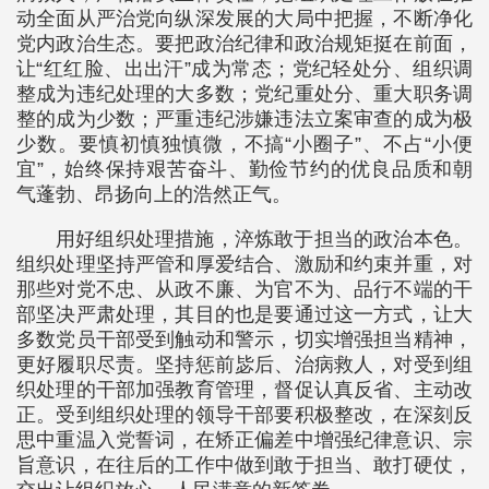
动全面从严治党向纵深发展的大局中把握，不断净化
党内政治生态。要把政治纪律和政治规矩挺在前面，
让“红红脸、出出汗”成为常态；党纪轻处分、组织调
整成为违纪处理的大多数；党纪重处分、重大职务调
整的成为少数；严重违纪涉嫌违法立案审查的成为极
少数。要慎初慎独慎微，不搞“小圈子”、不占“小便
宜”，始终保持艰苦奋斗、勤俭节约的优良品质和朝
气蓬勃、昂扬向上的浩然正气。
用好组织处理措施，淬炼敢于担当的政治本色。
组织处理坚持严管和厚爱结合、激励和约束并重，对
那些对党不忠、从政不廉、为官不为、品行不端的干
部坚决严肃处理，其目的也是要通过这一方式，让大
多数党员干部受到触动和警示，切实增强担当精神，
更好履职尽责。坚持惩前毖后、治病救人，对受到组
织处理的干部加强教育管理，督促认真反省、主动改
正。受到组织处理的领导干部要积极整改，在深刻反
思中重温入党誓词，在矫正偏差中增强纪律意识、宗
旨意识，在往后的工作中做到敢于担当、敢打硬仗，