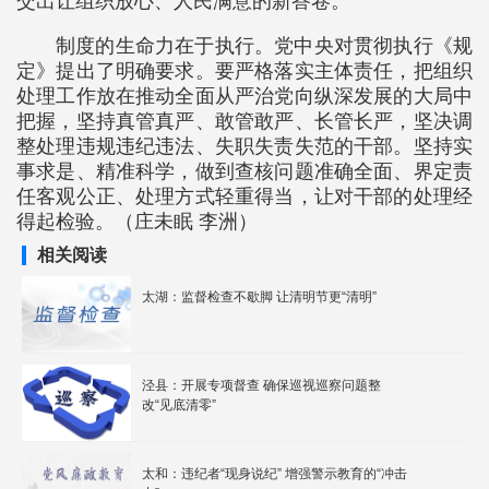
交出让组织放心、人民满意的新答卷。
制度的生命力在于执行。党中央对贯彻执行《规
定》提出了明确要求。要严格落实主体责任，把组织
处理工作放在推动全面从严治党向纵深发展的大局中
把握，坚持真管真严、敢管敢严、长管长严，坚决调
整处理违规违纪违法、失职失责失范的干部。坚持实
事求是、精准科学，做到查核问题准确全面、界定责
任客观公正、处理方式轻重得当，让对干部的处理经
得起检验。（庄未眠 李洲）
相关阅读
太湖：监督检查不歇脚 让清明节更“清明”
泾县：开展专项督查 确保巡视巡察问题整
改“见底清零”
太和：违纪者“现身说纪” 增强警示教育的“冲击