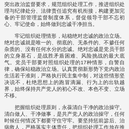
突出政治监督要求，规范组织处理工作，推进组织处
理与纪律处分、法律责任追究有机衔接，构建更加完
备的干部管理监督制度体系，督促领导干部不忘初
心、牢记使命，始终做到忠诚干净担当。
牢记组织处理情形，站稳绝对忠诚的政治立场。
绝对忠诚就是唯一的、彻底的、无条件的、不掺任何
杂质的、没有任何水分的忠诚。绝对忠诚是党员干部
的立身基石，是战胜矛盾困难、风险挑战的最大底
气。党员干部要对照组织处理的17种情形，自警自
律，确保站稳政治立场。认真贯彻新形势下党内政治
生活若干准则，严格执行民主集中制，对这些情形坚
决说不，杜绝思想上的跑冒滴漏、行为上的出轨越
界，始终保持共产党人的初心不改、本色不变、立场
不移。
把握组织处理原则，永葆清白干净的政治操守。
清白做人、干净做事，是共产党人的政治操守，任何
时候任何情况下都要守住守牢。要坚持惩前毖后、治
病救人，严格落实主体责任，把组织处理工作放在推