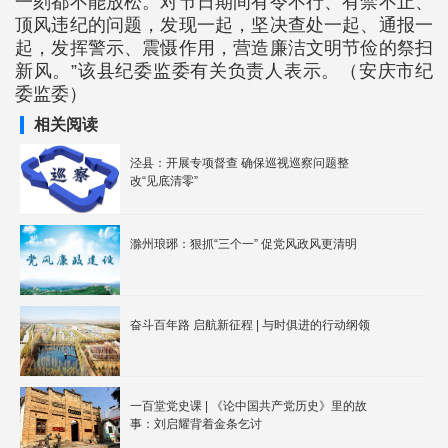
一刻都不能放松。对节日期间有令不行、有禁不止、
顶风违纪的问题，发现一起，坚决查处一起、通报一
起，发挥警示、震慑作用，营造廉洁文明节俭的祭扫
新风。”该县纪委监委有关负责人表示。（安庆市纪
委监委）
相关阅读
泾县：开展专项督查 确保巡视巡察问题整
改“见底清零”
滁州琅琊：狠抓“三个一” 促党风政风更清明
奋斗百年路 启航新征程 | 与时俱进的行动纲领
一百堂党史课 | 《论中国共产党历史》里的故
事：刘启耀背着金条乞讨