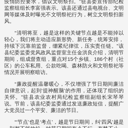
疫情防控要求，倡议文明祭扫。”驻县委宣传部纪检
监察组组长李富强表示。该县还通过县电视台、文明
网等媒体及时曝光不文明祭祀行为，树立文明祭扫新
风。
“清明将至，越是这样的关键节点越是不能掉以
轻心，我们将主动适应新形势、新任务，统筹安排，
持续下沉靠前监督，绷紧纪律弦，压实责任链。”该
县纪委监委党风政风监督室主任金洪良介绍，清明节
期间，组成督查组，重点对15个乡镇、186个村（社
区）的公车私用、公款吃喝、森林防火和文明祭祀等
情况开展明察暗访。
“廉政提醒温馨暖心，不仅增强了节日期间廉洁
自律意识，起到‘提神醒脑’的作用，还体现了组织的
关怀。”驻县农业农村局纪检监察组副组长宋琴琴
说。节前，该县纪委监委通过发送廉政短信，提醒广
大党员过一个平安、廉洁的节日。
“‘节点’也是‘考点’，越是节日期间，纠‘四风’越是