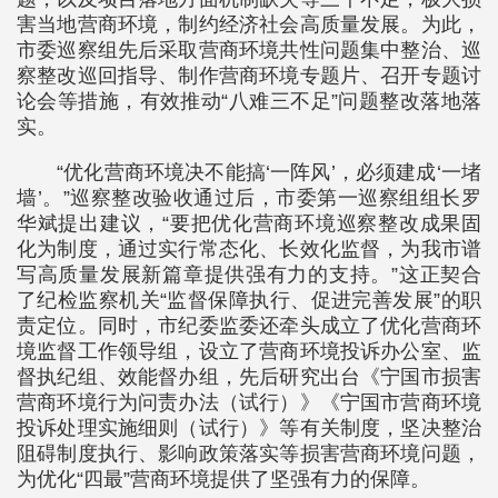
害当地营商环境，制约经济社会高质量发展。为此，
市委巡察组先后采取营商环境共性问题集中整治、巡
察整改巡回指导、制作营商环境专题片、召开专题讨
论会等措施，有效推动“八难三不足”问题整改落地落
实。
“优化营商环境决不能搞‘一阵风’，必须建成‘一堵
墙’。”巡察整改验收通过后，市委第一巡察组组长罗
华斌提出建议，“要把优化营商环境巡察整改成果固
化为制度，通过实行常态化、长效化监督，为我市谱
写高质量发展新篇章提供强有力的支持。”这正契合
了纪检监察机关“监督保障执行、促进完善发展”的职
责定位。同时，市纪委监委还牵头成立了优化营商环
境监督工作领导组，设立了营商环境投诉办公室、监
督执纪组、效能督办组，先后研究出台《宁国市损害
营商环境行为问责办法（试行）》《宁国市营商环境
投诉处理实施细则（试行）》等有关制度，坚决整治
阻碍制度执行、影响政策落实等损害营商环境问题，
为优化“四最”营商环境提供了坚强有力的保障。