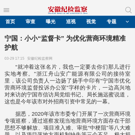
首页
审查
曝光
巡视
视觉
专题
宁国：小小“监督卡” 为优化营商环境精准
护航
03-29 17:15
安徽纪检监察网
“就冲着这张名片，我也一定要去你们那儿进行
实地考察。”浙江舟山安广能源有限公司的接待室
里，该公司负责人一边扬了扬手中印有“宁国市优化
营商环境监督投诉办公室”字样的卡片，一边高兴地
对来访的宁国市信访局党组书记、局长施远蜜说道，
这也是今年该市对外招商引资中常见的一幕。
据悉，2020年该市市委专门开展了一次营商环境
专项巡察，通过巡察发现当地营商环境方面存在干部
思想不够解放、项目准入难、审批“中梗阻”等八大难
题，以及项目落地方面机制缺失等三个不足，极大损