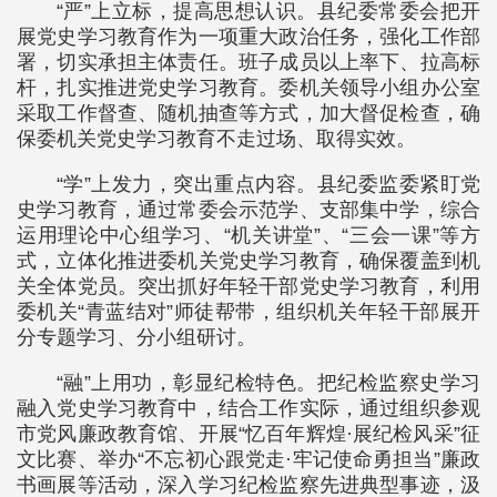
“严”上立标，提高思想认识。县纪委常委会把开
展党史学习教育作为一项重大政治任务，强化工作部
署，切实承担主体责任。班子成员以上率下、拉高标
杆，扎实推进党史学习教育。委机关领导小组办公室
采取工作督查、随机抽查等方式，加大督促检查，确
保委机关党史学习教育不走过场、取得实效。
“学”上发力，突出重点内容。县纪委监委紧盯党
史学习教育，通过常委会示范学、支部集中学，综合
运用理论中心组学习、“机关讲堂”、“三会一课”等方
式，立体化推进委机关党史学习教育，确保覆盖到机
关全体党员。突出抓好年轻干部党史学习教育，利用
委机关“青蓝结对”师徒帮带，组织机关年轻干部展开
分专题学习、分小组研讨。
“融”上用功，彰显纪检特色。把纪检监察史学习
融入党史学习教育中，结合工作实际，通过组织参观
市党风廉政教育馆、开展“忆百年辉煌·展纪检风采”征
文比赛、举办“不忘初心跟党走·牢记使命勇担当”廉政
书画展等活动，深入学习纪检监察先进典型事迹，汲