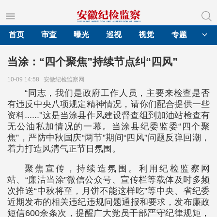
首页
审查
曝光
巡视
视觉
专题
当涂：“四个聚焦”持续节点纠“四风”
10-09 14:58
安徽纪检监察网
“同志，我们是政府工作人员，主要来检查是否
有违反中央八项规定精神情况，请你们配合提供一些
资料......”这是当涂县作风建设督查组到加油站检查有
无公油私加情况的一幕。当涂县纪委监委“四个聚
焦”，严防中秋国庆“两节”期间“四风”问题反弹回潮，
着力打造风清气正节日氛围。
聚焦宣传，持续造氛围。利用纪检监察网
站、“廉洁当涂”微信公众号、宣传栏等载体及时多频
次推送“中秋将至，月饼不能这样吃”等中央、省纪委
近期发布的相关违纪违规问题通报和要求，发布廉政
短信600余条次，提醒广大党员干部严守纪律规矩，