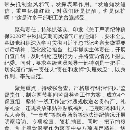
带头抵制歪风邪气，发挥表率作用。“发通知发短
信，重申纪律红线，对我们既是提醒，也是保护
啊！”这是许多干部职工的普遍感受。
聚焦责任，持续抓落实。印发《关于严明纪律确
保2020年中秋国庆期间风清气正的通知》，要求全县
各级党组织深入学习贯彻习近平总书记考察安徽重要
讲话精神，强化政治担当，扛牢抓实主体责任，开展
自查自纠，及时纠处违规行为，并将查访情况上报县
纪委。同时，要求各级党员领导干部特别是一把手，
切实履行“第一责任人”责任和发挥“头雁效应”，以身
作则、率先垂范。
聚焦重点，持续强督查。严格履行纠治“四风”监
督责任，制定两节期间监督检查工作方案，成立4个
督查组，坚持“一线工作法”对违规收送名贵特产、礼
品礼金，违规发放津贴补贴或福利，违规吃喝和出入
私人会所、“一桌餐”等隐蔽场所等违法违纪情况开展
明察暗访、专项检查、随机抽查。同时，把节约粮
食、制止餐饮浪费作为落实中央八项规定精神、纠