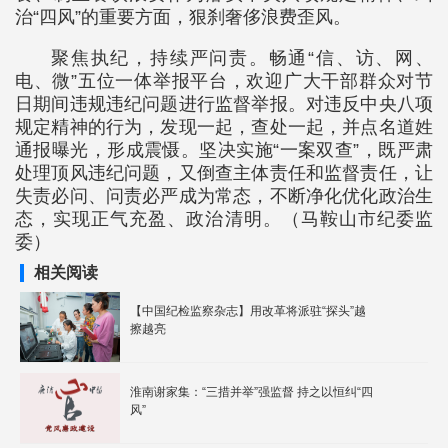
治“四风”的重要方面，狠刹奢侈浪费歪风。
聚焦执纪，持续严问责。畅通“信、访、网、
电、微”五位一体举报平台，欢迎广大干部群众对节
日期间违规违纪问题进行监督举报。对违反中央八项
规定精神的行为，发现一起，查处一起，并点名道姓
通报曝光，形成震慑。坚决实施“一案双查”，既严肃
处理顶风违纪问题，又倒查主体责任和监督责任，让
失责必问、问责必严成为常态，不断净化优化政治生
态，实现正气充盈、政治清明。（马鞍山市纪委监
委）
相关阅读
【中国纪检监察杂志】用改革将派驻“探头”越
擦越亮
淮南谢家集：“三措并举”强监督 持之以恒纠“四
风”