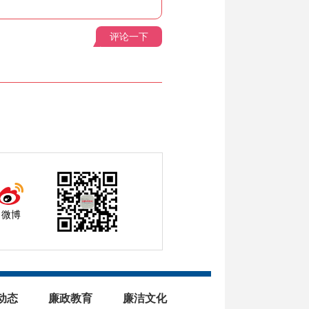
评论一下
微博
动态
廉政教育
廉洁文化