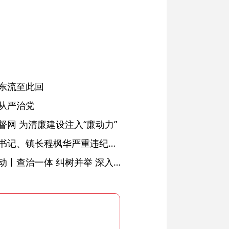
东流至此回
从严治党
网 为清廉建设注入“廉动力”
绩溪县长安镇原党委副书记、镇长程枫华严重违纪违法被开除党籍和公职
落实五次全会精神见行动丨查治一体 纠树并举 深入推进风腐同查同治