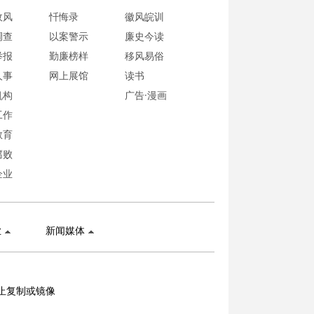
政风
忏悔录
徽风皖训
调查
以案警示
廉史今读
举报
勤廉榜样
移风易俗
人事
网上展馆
读书
机构
广告·漫画
工作
教育
腐败
企业
业
新闻媒体
止复制或镜像