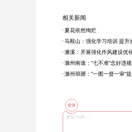
相关新闻
夏花依然绚烂
马鞍山：强化学习培训 提升巡
濉溪：开展强化作风建设优
滁州南谯：“七不准”念好违规
滁州琅琊：“一图一督一审”
登录