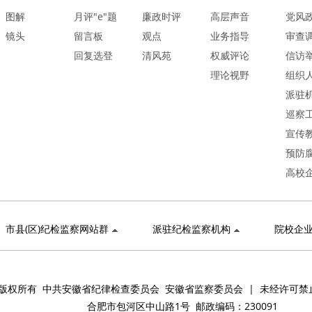
图解
月评"e"题
廉政时评
高层声音
党风
镜头
留言板
观点
业务指导
审查
回复选登
清风苑
权威评论
信访
理论视野
组织
派驻
巡察
宣传
预防
高校
市县(区)纪检监察网站群
派驻纪检监察机构
院校企
版权所有 中共安徽省纪律检查委员会 安徽省监察委员会 | 未经许可禁
合肥市包河区中山路1号 邮政编码：230091