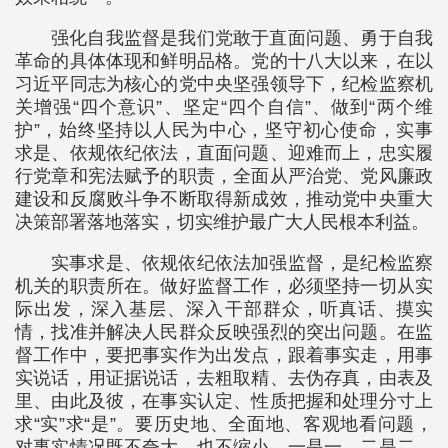
强化自我监督是我们党敢于直面问题、勇于自我
革命的具体体现和鲜明品格。党的十八大以来，在以
习近平同志为核心的党中央坚强领导下，纪检监察机
关增强“四个意识”、坚定“四个自信”、做到“两个维
护”，始终坚持以人民为中心，坚守初心使命，实事
求是、依规依纪依法，直面问题、迎难而上，忠实履
行党章和宪法赋予的职责，全面从严治党、党风廉政
建设和反腐败斗争不断取得新成效，推动党中央重大
决策部署落地落实，切实维护最广大人民根本利益。
实事求是、依规依纪依法加强监督，是纪检监察
机关的职责所在。做好监督工作，必须坚持一切从实
际出发，深入基层、深入干部群众，听真话、摸实
情，找准并解决人民群众反映强烈的突出问题。在监
督工作中，要把事实作为出发点，跟着事实走，用事
实说话，用证据说话，去粗取精、去伪存真，由表及
里、由此及彼，在事实认定、性质把握和处理分寸上
求“实”求“是”。要历史地、全面地、客观地看问题，
对事实情况既不夸大、也不缩小，一是一、二是二，