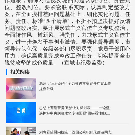
作短板，确保对巡视发现的问题认识到位、责任到
位、整改到位。要紧密联系实际，认真制定整改方
案，在全面摸排差距问题基础上，细化实化问题、任
务、责任、标准“四个清单”，不折不扣坚决抓好反馈
问题整改落实。要开展形式主义官僚主义专项整治，
全面转作风、树新风、强责任，力戒形式主义官僚主
义，进一步焕发干事创业激情。要强化督导调度，市
领导带头包保，各级各部门尽职尽责，党员干部用心
用力，确保高质量完成整改工作任务，切实提高全市
脱贫攻坚的成色质量。（宣城市纪委监委）
相关阅读
滁州：“三化融合” 全力推进立案案件档案工作
提档升级
思想上警醒警觉 政治上对标对表 ——一论坚
决抓好中央脱贫攻坚专项巡视“回头看”和脱贫
攻坚成效考核反馈问题整改
刘惠看望慰问抗疫一线因公殉职的朱建波同志