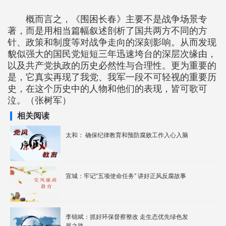
概而言之，《围困长春》主要不是战争场景专
著，而是用相当篇幅叙述剖析了国共两方不同的方
针、政策和制度等对战争走向的深刻影响。从而发现
貌似强大的国民党短短三年迅速垮台的深层次缘由，
以及共产党执政的历史必然性与合理性。更为重要的
是，它真实再现了我党、我军一段不可轻视的重要历
史，在这个历史中的人物和他们的表现，皆可歌可
泣。（张树军）
相关阅读
太和： 确保纪律教育和预防腐败工作入心入脑
宣城：牢记“五项使命任务” 讲好正风反腐故事
李锦斌：抓好环保督察整改 走生态优先绿色发