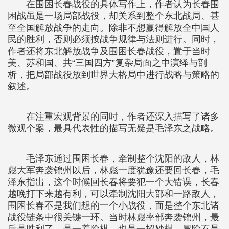
在围困长春战役的具体写作上，作者认为长春围
困战虽是一场局部战役，却关系到整个东北战局、甚
至全国解放战争的走向。除非不想赢得解放全中国人
民的胜利，否则必须按战争规律与法则进行。同时，
作者还将东北解放战争及围困长春战役，置于当时
美、苏和国、共“三国四方”复杂局面之中演绎与剖
析，把局部战役放到世界大格局中进行战略与策略的
叙述。
在注重宏观背景的同时，作者还深入描写了诸多
微观个案，最具代表性的描写无疑是毛泽东之战略。
毛泽东通过围困长春，牵制整个沈阳的敌人，林
彪大军奔袭锦州以后，林彪一度犹豫还要回长春，毛
泽东指出，这个时候回长春将要犯一个大错误，长春
越晚打下来越有利，可以牵制沈阳大部和一路敌人，
围困长春不是我们想的一个小战役，而是整个东北诸
战役链条中很关键一环。当时林彪率部奔袭锦州，最