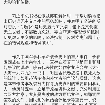
大影响和传播。
习近平总书记在谈及苏联解体时，非常明确地指
出历史虚无主义产生的恶劣影响，并表明了坚决的反
对态度：“我们不是历史虚无主义者，也不是文化虚
无主义者，不能数典忘祖、妄自菲薄”“要警惕和抵制
历史虚无主义的影响，坚决抵制、反对党史问题上存
在的错误观点和错误倾向”。
作为中国军事和革命战争史上的重大事件，长春
围困战在七十余年来，一直存在着若干似是而非和引
起争议的说法，较有代表性的如作家龙应台在《大江
大海一九四九》一书中，对围困长春战役中饿死人数
的统计，曾引起诸多海内外学者的争议与质疑。这也
是本书作者李发锁努力探寻历史真相的重要原因和动
力，他历时五年，立足于原始资料文献，充分利用国
共双方档案，尤其是失败的敌方原始文件，如郑洞国
签发的文件，国民党的原始会议记录等重要一手资