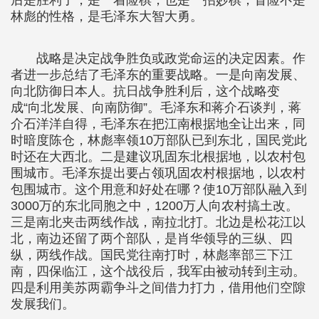
后是胜利了，是一着险棋，也是一招妙棋，冒险不是
林彪的性格，是毛泽东大智大勇。
战略是决定战争胜负或政党命运的决定因素。作
者进一步总结了毛泽东的重要战略。一是向南发展、
向北防御日本人。抗日战争胜利后，这个战略变
成“向北发展、向南防御”。毛泽东和蒋介石谈判，蒋
介石洋洋自得，毛泽东在把江南根据地全让出来，同
时暗度陈仓，林彪率领10万部队已到东北，国民党此
时还在大西北。二是建议巩固东北根据地，以农村包
围城市。毛泽东提出要占领巩固农村根据地，以农村
包围城市。这个用意和好处在哪？使10万部队融入到
3000万的东北同胞之中，1200万人向农村搞土改。
三是南北夹击两线作战，南拉北打。北边是松花江以
北，南边还留了两个部队，是肖华领导的三纵、四
纵，两线作战。国民党往南打时，林彪率部三下江
南，四保临江，这个战役后，我军由被动转到主动。
四是利用美苏两霸争斗之间借力打力，借用他们空隙
发展我们。