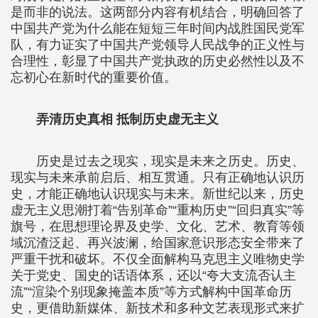
是而非的说法。这两部分内容有机结合，明确回答了
中国共产党为什么能在短短三年时间内战胜国民党军
队，有力证实了中国共产党领导人民战争的正义性与
合理性，彰显了中国共产党执政的历史必然性以及不
忘初心在新时代的重要价值。
弄清历史真相 抵制历史虚无主义
历史是过去之现实，现实是未来之历史。历史、
现实与未来承前启后、相互贯通。只有正确地认识历
史，才能正确地认识现实与未来。新世纪以来，历史
虚无主义思潮打着“告别革命”“重构历史”“回归真实”等
旗号，在思想理论界及史学、文化、艺术、教育等领
域沉渣泛起、再兴波澜，给国家意识形态安全带来了
严重干扰和破坏。不仅全面解构马克思主义唯物史学
关于党史、国史的话语体系，还以“夸大支流否认主
流”“渲染个别现象掩盖本质”等方式解构中国革命历
史，更借助新媒体、新技术和多种文艺表现形式来扩