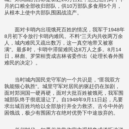
月的口粮全部收归部队，供10万部队多食用5个月，
从根本上使中共部队围困战流产。
面对卡哨内出现饿死百姓的情况，我军于1948年
8月初下令放行卡哨内难民。不料“三天内共收两万余
人，城内难民又疏出数万，这一真空地带又被塞
满”。最多时，卡哨中滞留难民达8万人之多。8月14
日，林彪、罗荣桓责成吉林省委作出《处理长春外围
难民的决定》。
当时城内国民党守军的一个共识是，“匪我双方
孰能狠心孰胜”。城里守军对居民的驱赶仍在加剧，
面对郑洞国一硬再硬，面对大批百姓被饿死，我军围
城部队终于彻底退让了。自1948年9月11日起，凡要
求出城百姓均给以全部放行并全力救济。古今中外的
困饿战，极少有围困方在绝对优势下中途放弃的。