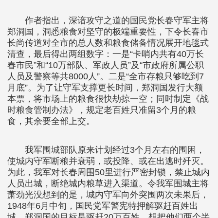
作者指出，深谙攻守之道的国民党长春守军主将
郑洞国，洞悉粮食对坚守的极端重要性，下令长春市
长尚传道对全市的总人数和粮食储备情况展开地毯式
清查，最后得出两组数字：一是“卡哨内共有40万长
春市民”和“10万部队、军政人员”及“市政府所属公职
人员及警察等共8000人”。二是“全市存粮只够吃到7
月底”。为了让守军支撑更长时间，郑洞国发行大额
本票，将市场上的粮食很快劫掠一空；同时制定《战
时粮食管制办法》，规定老百姓只准留3个月的粮
食，其余要全部上交。
我军围城部队原来计划经过3个月左右的围困，
使城内守军断粮并衰弱，或投降、或在出逃时歼灭。
为此，我军对长春周围50里进行严密封锁，禁止城内
人员出城，断绝城内粮草进入渠道。令我军围城主将
萧劲光没想到的是，城内守军向外突围两次未果后，
1948年6月中旬，国民党军警宪特押解驱赶百姓出
城。郑洞国的目标是驱赶20万百姓，想把他们两个半