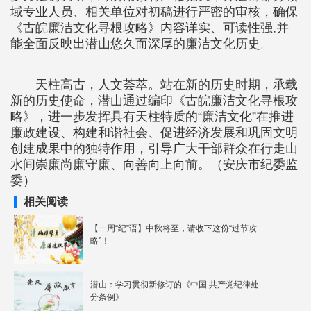
域专业人员、相关单位对初稿进行严密的审核，确保
《古皖廉洁文化寻根攻略》内容详实、可读性强,并
能全面反映出潜山悠久而深厚的廉洁文化历史。
天柱高古，人文荟萃。站在新的历史时期，承载
新的历史使命，潜山通过编印《古皖廉洁文化寻根攻
略》，进一步发挥具有天柱特质的“廉洁文化”在推进
廉政建设、构建和谐社会、促进经济发展和巩固文明
创建成果中的独特作用，引导广大干部群众在行走山
水间崇廉尚廉守廉、向善向上向前。（安庆市纪委监
委）
相关阅读
【一周“纪”语】中秋将至，请收下这份“过节攻
略”！
潜山：学习贯彻新修订的《中国 共产党纪律处
分条例》