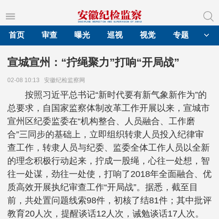
首页
审查
曝光
巡视
视觉
专题
宣城宣州：“拧绳聚力”打响“开局战”
02-08 10:13
安徽纪检监察网
按照习近平总书记“新时代要有新气象新作为”的
总要求，自国家监察体制改革工作开展以来，宣城市
宣州区纪委监委在“机构整合、人员融合、工作磨
合”三同步的基础上，立即组织转隶人员投入纪律审
查工作，转隶人员与纪委、监委全体工作人员以全新
的理念积极行动起来，拧成一股绳，心往一处想，智
往一处谋，劲往一处使，打响了2018年全面融合、优
质高效开展执纪审查工作“开局战”。据悉，截至目
前，共处置问题线索98件，初核了结81件；其中批评
教育20人次，提醒谈话12人次，诫勉谈话17人次。