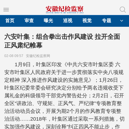
首页
审查
曝光
巡视
视觉
专题
六安叶集：组合拳出击作风建设 拉开全面
正风肃纪帷幕
02-08 09:57
安徽纪检监察网
1月9日，叶集区印发《中共六安市叶集区委 六
安市叶集区人民政府关于进一步贯彻落实中央八项规
定精神 深入推进作风建设的实施意见》；1月26日，
叶集区纪委常委会研究决定分别给予两名违规收受下
属礼金的科级领导干部党内警告处分；2月2日，召开
全区“讲政治、守规矩、正风气、严纪律”专项教育整
治活动动员会议，开展为期2个月的作风教育专项整
治活动……2018年，叶集区通过采取一系列措施，切
实加强作风建设，深刻诠释“纠正四风不能止步，作