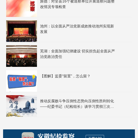
旌德：对全县16个被巡察单位开展巡察问题整
改情况专项检查
池州：以全面从严治党新成效推动池州实现新
发展
芜湖：全面加强纪律建设 切实担负起全面从严
治党政治责任
【图解】监委“留置”，怎么留？
​推动反腐败斗争压倒性态势向压倒性胜利转化
——纪委书记（纪检组长）谈学习贯彻三次全
会精神系列报道之六