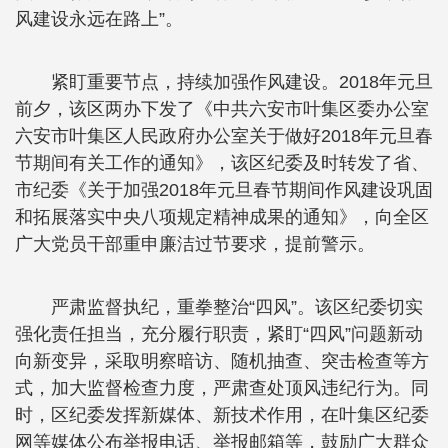
风建设永远在路上”。
紧盯重要节点，持续加强作风建设。2018年元旦
前夕，该区两办下发了《中共六安市叶集区委办公室
六安市叶集区人民政府办公室关于做好2018年元旦春
节期间有关工作的通知》，该区纪委及时转发了省、
市纪委《关于加强2018年元旦春节期间作风建设巩固
和拓展落实中央八项规定精神成果的通知》，向全区
广大党员干部重申廉洁过节要求，提前警示。
严肃监督执纪，重拳整治“四风”。该区纪委切实
强化责任担当，充分履行职责，紧盯“四风”问题新动
向新变异，采取明察暗访、随机抽查、突击检查等方
式，加大监督检查力度，严肃查处顶风违纪行为。同
时，区纪委发挥新媒体、新技术作用，在叶集区纪委
网等媒体公布举报电话、举报邮箱等，鼓励广大群众