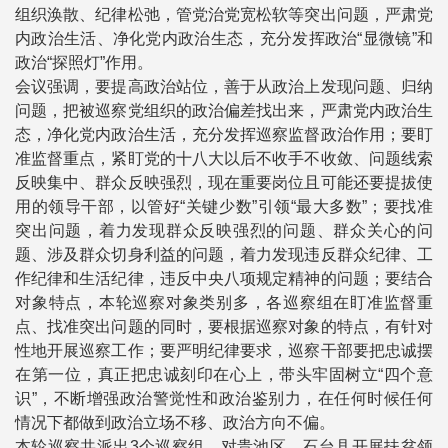
组织涣散、纪律松弛，管党治党宽松软等突出问题，严肃党
内政治生活、净化党内政治生态，充分发挥政治“显微镜”和
政治“探照灯”作用。
会议强调，要提高政治站位，善于从政治上发现问题、归纳
问题，把被巡察党组织的政治偏差找出来，严肃党内政治生
态，净化党内政治生活，充分发挥巡察监督政治作用；要盯
准监督重点，紧盯党的十八大以后不收手不收敛、问题线索
反映集中、群众反映强烈，现在重要岗位且可能还要提拔使
用的领导干部，以管好“关键少数”引领“最大多数”；要找准
突出问题，着力发现群众反映强烈的问题、群众关心的问
题、涉及群众切身利益的问题，着力发现违反群众纪律、工
作纪律和生活纪律，违反中央八项规定精神的问题；要结合
对象特点，本轮巡察对象类别多，各巡察组在盯准监督重
点、找准突出问题的同时，要根据巡察对象的特点，有针对
性地开展巡察工作；要严明纪律要求，巡察干部要把忠诚摆
在第一位，真正把忠诚刻印在心上，带头牢固树立“四个意
识”，不断增强政治警觉性和政治鉴别力，在任何时候任何
情况下都做到政治立场不移、政治方向不偏。
本轮巡察共派出3个巡察组，对贵池区、石台县开展扶贫领