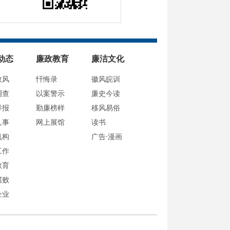
动态
廉政教育
廉洁文化
政风
忏悔录
徽风皖训
调查
以案警示
廉史今读
举报
勤廉榜样
移风易俗
人事
网上展馆
读书
机构
广告·漫画
工作
教育
腐败
企业