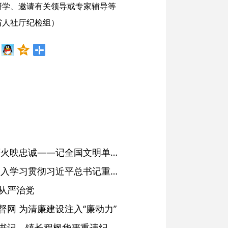
研学、邀请有关领导或专家辅导等
省人社厅纪检组）
红土濉溪扬清风 文明薪火映忠诚——记全国文明单位、安徽省濉溪县纪委监委
省委常委会会议强调 深入学习贯彻习近平总书记重要讲话精神 以高质量党建引领高质量发展 梁言顺主持并讲话
从严治党
网 为清廉建设注入“廉动力”
绩溪县长安镇原党委副书记、镇长程枫华严重违纪违法被开除党籍和公职