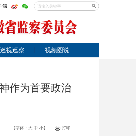
户端
巡视巡察
视频图说
神作为首要政治
【字体：
大
中
小
】
打印