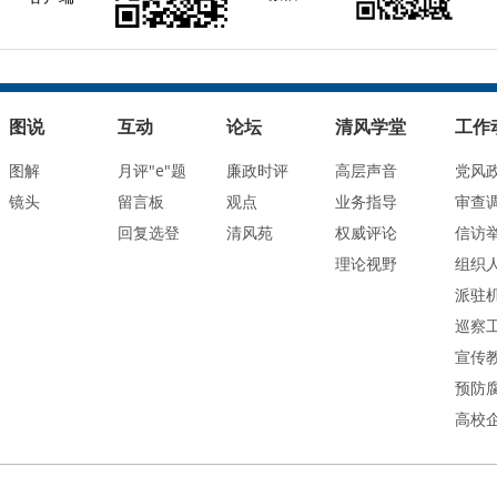
图说
互动
论坛
清风学堂
工作
图解
月评"e"题
廉政时评
高层声音
党风
镜头
留言板
观点
业务指导
审查
回复选登
清风苑
权威评论
信访
理论视野
组织
派驻
巡察
宣传
预防
高校