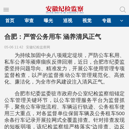
首页
审查
曝光
巡视
视觉
专题
合肥：严管公务用车 涵养清风正气
05-06 11:42
安徽纪检监察网
为持续加固中央八项规定堤坝，严防公车私用、
私车公养等顽瘴痼疾反弹回潮，近日，合肥市纪委监
委坚持问题导向、精准发力，开展公车使用管理专项
监督检查，以严的监督推动公车管理规范化、高效
化、廉洁化，为全市作风建设注入清风正气。
合肥市纪委监委驻市政府办公室纪检监察组锚定
公车管理关键环节，以公车管理服务平台为监督抓
手，聚焦公车审批流程、车辆运行轨迹、公务租车使
用三大重点，对各监督单位保留车辆及公务租车500
余条行车记录开展拉网式全覆盖排查。针对排查发现
的短板弱项，该纪检监察组严格落实“边排查、边反