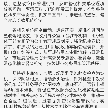
馈、边整改”闭环管理机制，及时督促相关单位逐项
核实问题、查清底数，靶向印发工作提示，推动各单
位压实主体责任、抓实自查自纠、推进全域整改、健
全常态长效规范机制。
各相关单位闻令而动、迅速落实，精准推进问题
整改落地见效。市政府办公室（含驻外机构）组织全
体干部专题学习公车管理规章制度，强化纪律意识；
驻京、驻沪联络处通过启用皖政通车辆管理模块、开
展自查自纠等方式，从严规范用车审批流程与日常监
管；市应急管理局召开驾驶员专题警示教育会，健全
常态化抽查督查机制，持续规范公务用车管理秩序。
坚持标本兼治，合肥市纪委监委以此次检查为契
机，深挖问题根源，推动源头治理。针对检查中发现
的公车管理服务平台地图模糊、轨迹不准、运行卡顿
等6项技术短板，督促驻市政府办公室纪检监察组主
动对接市机关事务管理局及平台技术服务商，推动平
台全面升级改造，显著提升智能化监管效能，实
现“科技赋能监督”，从技术层面堵住公车管理漏洞。