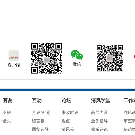
微信
客户端
图说
互动
论坛
清风学堂
工作
图解
月评"e"题
廉政时评
高层声音
党风
镜头
留言板
观点
业务指导
审查
回复选登
清风苑
权威评论
信访