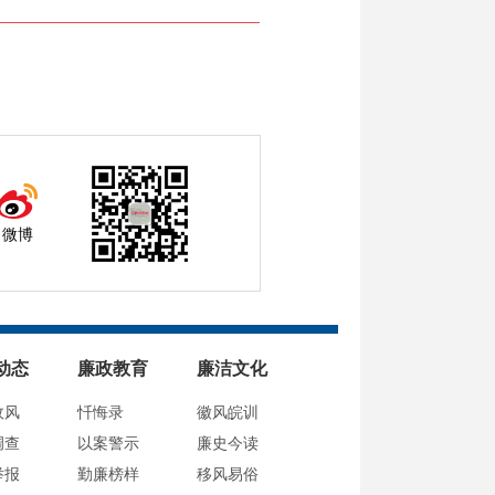
微博
动态
廉政教育
廉洁文化
政风
忏悔录
徽风皖训
调查
以案警示
廉史今读
举报
勤廉榜样
移风易俗