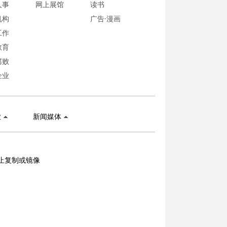
人事
网上展馆
读书
机构
广告·漫画
工作
教育
腐败
企业
业
新闻媒体
止复制或镜像