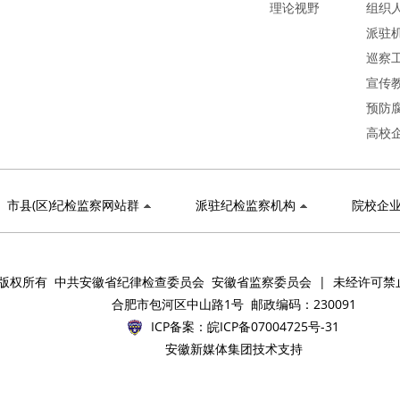
理论视野
组织
派驻
巡察
宣传
预防
高校
市县(区)纪检监察网站群
派驻纪检监察机构
院校企
版权所有 中共安徽省纪律检查委员会 安徽省监察委员会 | 未经许可禁
合肥市包河区中山路1号 邮政编码：230091
ICP备案：
皖ICP备07004725号-31
安徽新媒体集团技术支持