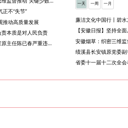
【中国纪检监察报】以系统思维监督推动“关键少数”规范用权
一天
一周
一月
正不“失节”
廉洁文化中国行丨碧水
观推动高质量发展
【安徽日报】坚持全面
负责本质是对人民负责
安徽烟草：织密三维监督
铜陵市委党史和地方志研究室原主任陈已春严重违纪违法被开除党籍
省委十一届十二次全会