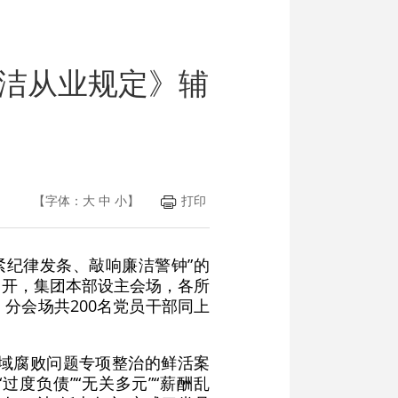
洁从业规定》辅
【字体：
大
中
小
】
打印
紧纪律发条、敲响廉洁警钟”的
召开，集团本部设主会场，各所
分会场共200名党员干部同上
域腐败问题专项整治的鲜活案
度负债”“无关多元”“薪酬乱