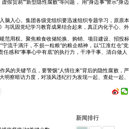
、虚假贸易”“新型隐性腐败”等问题， 用“身边事”警示“身
入脑入心。集团各级党组织要迅速组织专题学习，原原
》与巩固党纪学习教育成果结合起来，真正内化于心、外
规范用权。聚焦粮食收储轮换、购销、项目建设、招投
“宁流千滴汗，不损一粒粮”的粮企精神，以“江淮红仓”
的责任感和“事事心中有底”的执行力，干净干事、清白做人
作风的关键节点，要警惕“人情往来”背后的隐性腐败，
大明察暗访力度，对顶风违纪行为发现一起、查处一起、
新闻排行