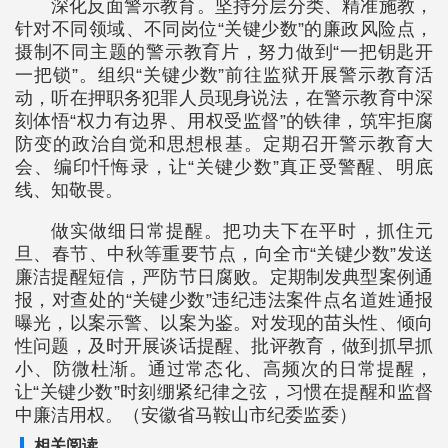
深化反面警示教育。坚持分层分类、精准施教，
针对不同领域、不同岗位“关键少数”的廉政风险点，
摄制不同主题的警示教育片，努力做到“一把钥匙开
一把锁”。组织“关键少数”前往监狱开展警示教育活
动，听在押职务犯罪人员现身说法，在警示教育中深
刻体悟“权力有边界、用权受监督”的铁律，筑牢拒腐
防变的政治自觉和思想根基。定期召开警示教育大
会、编印忏悔录，让“关键少数”真正受警醒、明底
线、知敬畏。
做实做细日常提醒。把功夫下在平时，抓住元
旦、春节、中秋等重要节点，向全市“关键少数”发送
廉洁提醒短信，严防节日腐败。定期制发典型案例通
报，对查处的“关键少数”违纪违法案件点名道姓通报
曝光，以案示警、以案为鉴。对发现的苗头性、倾向
性问题，及时开展谈话提醒、批评教育，做到抓早抓
小、防微杜渐。通过常态化、高频次的日常提醒，
让“关键少数”时刻绷紧纪律之弦，习惯在提醒和监督
中廉洁用权。（安徽省马鞍山市纪委监委）
相关阅读