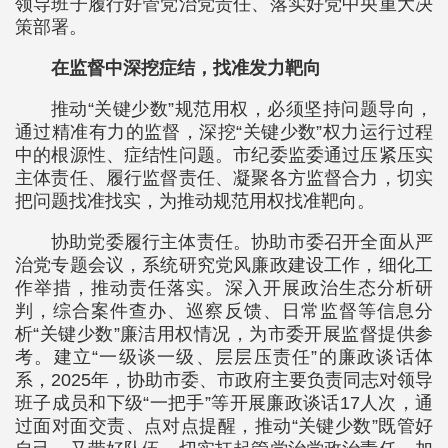
领导班子履行好管党治党责任、落实好党中央重大决
策部署。
在监督中深挖症结，找准发力靶向
推动“关键少数”规范用权，必须坚持问题导向，
通过精准有力的监督，深挖“关键少数”权力运行过程
中的根源性、症结性问题。市纪委监委通过压紧压实
主体责任、履行监督责任、凝聚各方监督合力，切实
把问题找准找实，为推动规范用权找准靶向。
协助党委履行主体责任。协助市委召开全面从严
治党专题会议，系统研究党风廉政建设工作，细化工
作举措，推动责任落实。深入开展政治生态分析研
判，综合案件查办、巡察反馈、日常监督等信息分
析“关键少数”廉洁用权情况，为市委开展监督提供参
考。建立“一级谈一级、层层压责任”的廉政谈话体
系，2025年，协助市委、市政府主要负责同志对领导
班子成员和下级“一把手”等开展廉政谈话17人次，通
过面对面交责、点对点提醒，推动“关键少数”既管好