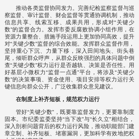
推动各类监督协同发力。完善纪检监察监督与巡
察监督、审计监督、财会监督等贯通协调机制，推动
信息共享、线索互移、成果共用，形成对“关键少
数”的监督合力。发挥市委反腐败协调小组作用，在
资源力量整合、措施手段运用上更加协同高效，提升
对“关键少数”监督的综合效能。发挥群众监督作用，
坚持重心下沉、力量下移，深入田间地头、街头巷
尾，倾听群众呼声，从群众反映强烈的具体问题中倒
查“关键少数”权力运行是否越轨、决策是否任性。用
好基层小微权力“监督一点通”平台，将涉及“关键少
数”的决策事项、资金使用、项目安排等权力运行关
键信息向群众公开，广泛收集群众意见建议。
在制度上补齐短板，规范权力运行
管好“关键少数”，既要靠监督发力，更要靠制度
固本。市纪委监委坚持“当下改”与“长久立”相结合，
深入剖析问题背后的权力运行风险，推动职能部门建
章立制、补齐短板、堵塞漏洞，更加科学有效地把权