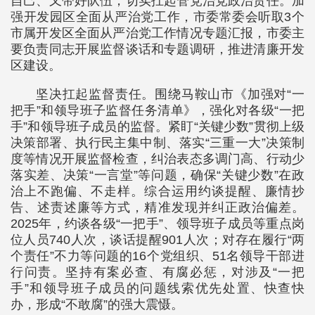
自己、又带好队伍，切实扛起管党治党政治责任。加
强开发园区全面从严治党工作，市委常委会听取3个
市属开发区全面从严治党工作情况专题汇报，市委主
要负责同志开展监督谈话和专题调研，推进清廉开发
区建设。
坚决扛起监督责任。围绕马鞍山市《加强对“一
把手”和领导班子监督任务清单》，强化对各级“一把
手”和领导班子成员的监督。紧盯“关键少数”贯彻上级
决策部署、执行民主集中制、落实“三重一大”决策制
度等情况开展监督检查，纠治表态多调门高、行动少
落实差、决策“一言堂”等问题，确保“关键少数”在政
治上不跑偏、不走样。综合运用约谈提醒、廉情抄
告、述责述廉等方式，精准发现并纠正政治偏差。
2025年，约谈各级“一把手”、领导班子成员等重点岗
位人员740人次，谈话提醒901人次；对存在履行“两
个责任”不力等问题的16个党组织、51名领导干部进
行问责。坚持有案必查、有腐必惩，对涉及“一把
手”和领导班子成员的问题线索优先处置、快查快
办，形成“不敢腐”的强大震慑。