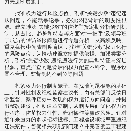
力关进制度笼子。
找准权力运行风险点位。剖析“关键少数”违纪违
法问题，不能就事论事，必须深挖背后的制度性根
源。建立涉及“关键少数”的信访举报定期分析研判机
制，从占比、趋势和特点等方面对“一把手”及领导班
子成员的信访举报问题进行专题分析，从高频反映、
重复举报中倒查制度盲区，找准“关键少数”权力运行
的风险点位，为推动建章立制提供依据。加强类案分
析，剖析“关键少数”违纪违法行为的典型特征与深层
根源，重点排查问题背后的权力配置不科学、程序设
置不合理、监督制约不到位等问题。
扎紧权力运行制度笼子。在找准问题根源的基础
上，针对性制发纪检监察建议书，向有关部门反馈日
常监督、案件查办中发现的权力运行方面问题，并提
出整改建议，推动建章立制，从制度层面优化权力运
行程序，防范权力任性、暗箱操作等廉政风险。针对
近年来查办的多起招标投标、工程建设领域严重违纪
违法案件，督促相关职能部门建立并完善覆盖工程建