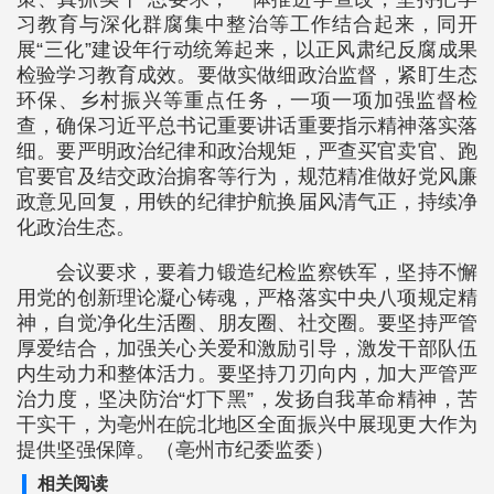
习教育与深化群腐集中整治等工作结合起来，同开
展“三化”建设年行动统筹起来，以正风肃纪反腐成果
检验学习教育成效。要做实做细政治监督，紧盯生态
环保、乡村振兴等重点任务，一项一项加强监督检
查，确保习近平总书记重要讲话重要指示精神落实落
细。要严明政治纪律和政治规矩，严查买官卖官、跑
官要官及结交政治掮客等行为，规范精准做好党风廉
政意见回复，用铁的纪律护航换届风清气正，持续净
化政治生态。
会议要求，要着力锻造纪检监察铁军，坚持不懈
用党的创新理论凝心铸魂，严格落实中央八项规定精
神，自觉净化生活圈、朋友圈、社交圈。要坚持严管
厚爱结合，加强关心关爱和激励引导，激发干部队伍
内生动力和整体活力。要坚持刀刃向内，加大严管严
治力度，坚决防治“灯下黑”，发扬自我革命精神，苦
干实干，为亳州在皖北地区全面振兴中展现更大作为
提供坚强保障。（亳州市纪委监委）
相关阅读