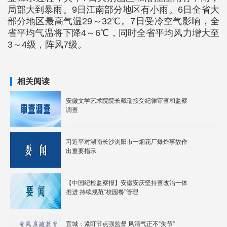
局部大到暴雨。9日江南部分地区有小雨。6日全省大
部分地区最高气温29～32℃。7日受冷空气影响，全
省平均气温将下降4～6℃，同时全省平均风力增大至
3～4级，阵风7级。
相关阅读
安徽文学艺术院院长戴瑞接受纪律审查和监察
调查
习近平对湖南长沙浏阳市一烟花厂爆炸事故作
出重要指示
【中国纪检监察报】安徽安庆坚持查改治一体
推进 持续规范“校园餐”管理
宣城：紧盯节点强监督 风清气正不“失节”