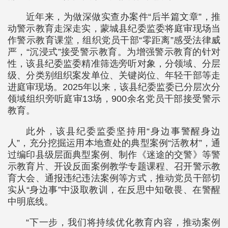
近年来，为做深做实查办案件“后半篇文章”，推
动警示教育走深走实，蒙城县纪委监委将庭审现场当
作警示教育课堂，组织党员干部“零距离”感受法律威
严，“沉浸式”接受警示教育。为增强警示教育的针对
性，该县纪委监委精准筛选旁听对象，分领域、分层
级、分类别组织案发单位、关键岗位、年轻干部等走
进庭审现场。2025年以来，该县纪委监委已分层次分
领域组织旁听庭审13场，900余名党员干部接受警示
教育。
此外，该县纪委监委坚持用“身边事警醒身边
人”，充分挖掘运用本地查处的典型案例“活教材”，通
过编印县级层面典型案例、制作《迷途的交警》等警
示教育片、开设反面案例教学专题课程、召开警示教
育大会、通报违纪违法案例等方式，推动党员干部切
实从“身边事”中汲取教训，在反思中知敬畏、在警醒
中明底线。
“下一步，我们将持续优化教育内容，推动案例