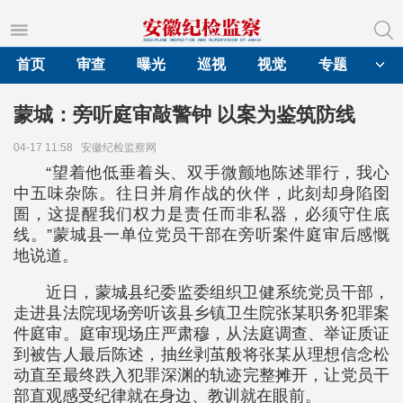
首页
审查
曝光
巡视
视觉
专题
蒙城：旁听庭审敲警钟 以案为鉴筑防线
04-17 11:58
安徽纪检监察网
“望着他低垂着头、双手微颤地陈述罪行，我心
中五味杂陈。往日并肩作战的伙伴，此刻却身陷囹
圄，这提醒我们权力是责任而非私器，必须守住底
线。”蒙城县一单位党员干部在旁听案件庭审后感慨
地说道。
近日，蒙城县纪委监委组织卫健系统党员干部，
走进县法院现场旁听该县乡镇卫生院张某职务犯罪案
件庭审。庭审现场庄严肃穆，从法庭调查、举证质证
到被告人最后陈述，抽丝剥茧般将张某从理想信念松
动直至最终跌入犯罪深渊的轨迹完整摊开，让党员干
部直观感受纪律就在身边、教训就在眼前。