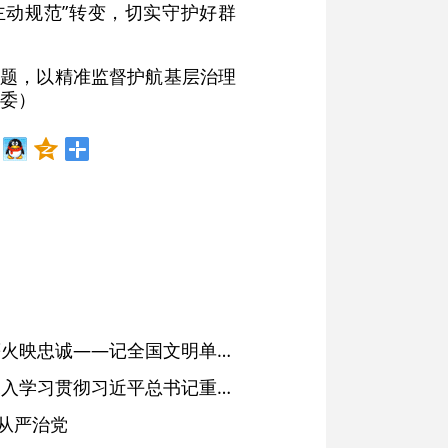
主动规范”转变，切实守护好群
问题，以精准监督护航基层治理
委）
红土濉溪扬清风 文明薪火映忠诚——记全国文明单位、安徽省濉溪县纪委监委
省委常委会会议强调 深入学习贯彻习近平总书记重要讲话精神 以高质量党建引领高质量发展 梁言顺主持并讲话
从严治党