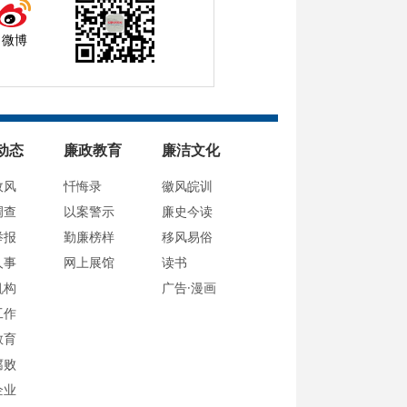
微博
动态
廉政教育
廉洁文化
政风
忏悔录
徽风皖训
调查
以案警示
廉史今读
举报
勤廉榜样
移风易俗
人事
网上展馆
读书
机构
广告·漫画
工作
教育
腐败
企业