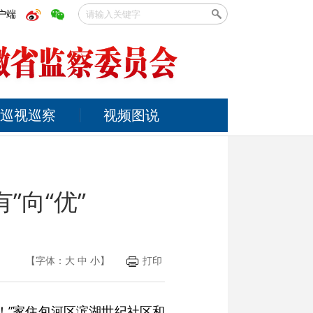
户端
巡视巡察
视频图说
”向“优”
【字体：
大
中
小
】
打印
！”家住包河区滨湖世纪社区和