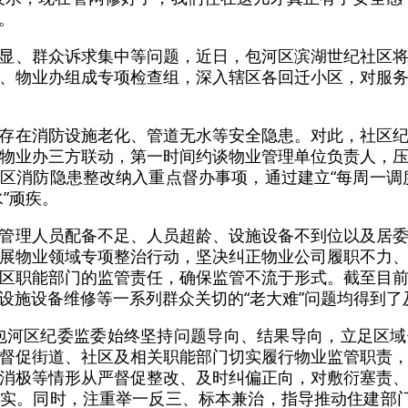
。
显、群众诉求集中等问题，近日，包河区滨湖世纪社区
、物业办组成专项检查组，深入辖区各回迁小区，对服
存在消防设施老化、管道无水等安全隐患。对此，社区
物业办三方联动，第一时间约谈物业管理单位负责人，
区消防隐患整改纳入重点督办事项，通过建立“每周一调
”顽疾。
管理人员配备不足、人员超龄、设施设备不到位以及居
展物业领域专项整治行动，坚决纠正物业公司履职不力
区职能部门的监管责任，确保监管不流于形式。截至目
设施设备维修等一系列群众关切的“老大难”问题均得到了
”。包河区纪委监委始终坚持问题导向、结果导向，立足区
督促街道、社区及相关职能部门切实履行物业监管职责
消极等情形从严督促整改、及时纠偏正向，对敷衍塞责
实。同时，注重举一反三、标本兼治，指导推动住建部门