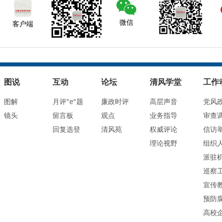
微信
客户端
图说
互动
论坛
清风学堂
工作
图解
月评"e"题
廉政时评
高层声音
党风
镜头
留言板
观点
业务指导
审查
回复选登
清风苑
权威评论
信访
理论视野
组织
派驻
巡察
宣传
预防
高校