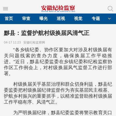
首页
审查
曝光
巡视
视觉
专题
黟县：监督护航村级换届风清气正
04-17 11:23
安徽纪检监察网
“各乡镇纪委、协作区要加大对涉及村级换届有
关问题线索的查办力度，确保换届工作平稳推
进。”近日，黟县纪委监委在乡镇纪委和纪检监察协
作区工作例会上，对村级换届风气监督工作进行部
署。
村级换届关乎基层治理和群众切身利益，黟县纪
委监委把村级换届纪律监督作为夯实基层民主根基、
护航乡村振兴的重要抓手，以精准监督助推村级换届
工作平稳有序、风清气正。
为严明换届纪律，黟县纪委监委将警示教育关口