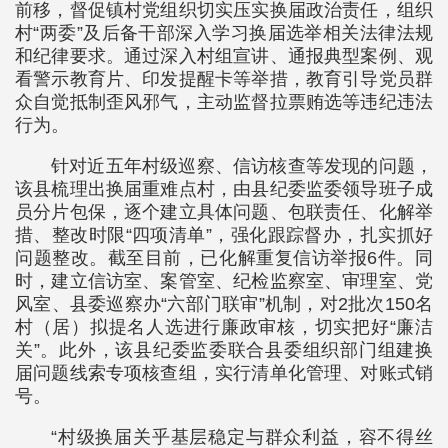
前移，督促镇村党组织切实压实换届政治责任，组织
村“两委”及后备干部深入学习换届选举相关法律法规
和纪律要求。通过深入村组宣讲、通报典型案例、观
看警示教育片、印发提醒卡等举措，教育引导党员群
众自觉抵制歪风邪气，主动监督拉票贿选等违纪违法
行为。
针对近五年村级巡察、信访核查等发现的问题，
该县梳理出换届重难点村，由县纪委监委领导班子成
员分片包保，逐个建立具体问题、包联责任、化解举
措、整改时限“四项清单”，强化跟踪督办，扎实抓好
问题整改。截至目前，已化解重复信访举报6件。同
时，建立信访室、案管室、纪检监察室、审理室、党
风室、县委巡察办“六部门联审”机制，对2批次150名
村（居）拟提名人选进行廉政审核，切实把好“廉洁
关”。此外，该县纪委监委联合县委组织部门组建换
届问题线索专项核查组，实行清单化管理、对账式销
号。
“村级换届关乎基层稳定与群众利益，容不得丝