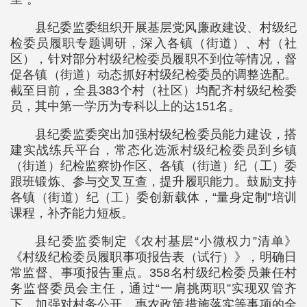
县纪委监委组织开展基层党风廉政建设、村级纪
检委员履职专题调研，深入各镇（街道）、村（社
区），针对部分村级纪检委员履职不到位等情况，督
促各镇（街道）动态抓好村级纪检委员的调整选配。
截至目前，全县383个村（社区）均配齐村级纪检委
员，其中第一学历为专科以上的达151名。
县纪委监委突出加强村级纪检委员能力建设，搭
建实战练兵平台，常态化选派村级纪检委员到乡镇
（街道）纪检监察协作区、各镇（街道）纪（工）委
跟班锻炼、参与交叉互查，提升履职能力。鼓励支持
各镇（街道）纪（工）委创新载体，“量身定制”培训
课程，补齐能力短板。
县纪委监委制定《农村基层“小微权力”清单》
《村级纪检委员履职事项报告表（试行）》，明确日
常监督、事项报告重点。358名村级纪检委员兼任村
务监督委员会主任，通过“一肩挑两职”实现双管齐
下，加强对村务公开、惠农政策措施落实等事项的全