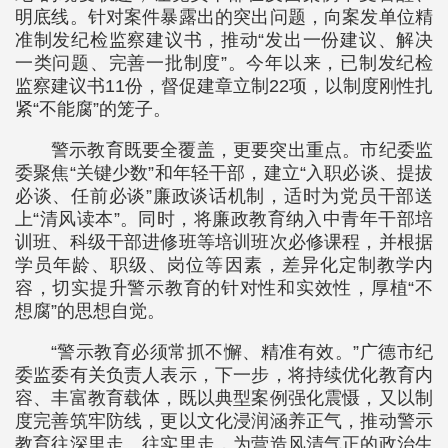
明底线。针对案件暴露出的突出问题，向案发单位精
准制发纪检监察建议书，推动“发出一份建议、解决
一类问题、完善一批制度”。今年以来，已制发纪检
监察建议书11份，督促建章立制22项，以制度刚性扎
紧“不能腐”的笼子。
警示教育既要全覆盖，更要突出重点。市纪委监
委聚焦“关键少数”和年轻干部，建立“入职必谈、提拔
必谈、任前必谈”廉政谈话机制，适时为党员干部送
上“清风读本”。同时，将廉政教育纳入中青年干部培
训班、科级干部进修班等培训班次必修课程，并根据
学员年龄、职级、岗位等因素，差异化定制教学内
容，切实提升警示教育的针对性和实效性，厚植“不
想腐”的思想自觉。
“警示教育必须常抓不懈、精准有效。”广德市纪
委监委有关负责人表示，下一步，将持续优化教育内
容、丰富教育载体，既以典型案例强化震慑，又以制
度完善筑牢防线，更以文化浸润涵养正气，推动警示
教育往深里走、往实里走，为营造风清气正的政治生