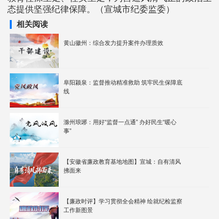
态提供坚强纪律保障。（宣城市纪委监委）
相关阅读
黄山徽州：综合发力提升案件办理质效
阜阳颍泉：监督推动精准救助 筑牢民生保障底
线
滁州琅琊：用好“监督一点通” 办好民生“暖心
事”
【安徽省廉政教育基地地图】宣城：自有清风
拂面来
【廉政时评】学习贯彻全会精神 绘就纪检监察
工作新图景