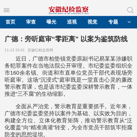
首页
审查
曝光
巡视
视觉
专题
广德：旁听庭审“零距离” 以案为鉴筑防线
11-13 16:41
安徽纪检监察网
近日，广德市柏垫镇党委原副书记易某某涉嫌职
务犯罪案件在当地法院公开审理。市纪委监委组织全
市160余名镇、街道和市直单位党员干部代表现场旁
听庭审。这场“沉浸式”庭审既是一堂直击心灵的廉政
警示教育课，也是该市纪委监委深耕警示教育，一体
推进“三不腐”的生动缩影。
全面从严治党，警示教育是重要抓手。近年来，
广德市纪委监委坚持以案件为基础、以实效为目的，
构建全方位、立体化教育矩阵，推动警示教育从“泛
化覆盖”向“精准滴灌”转变，为全市党员干部筑牢拒腐
防变的思想堤坝。