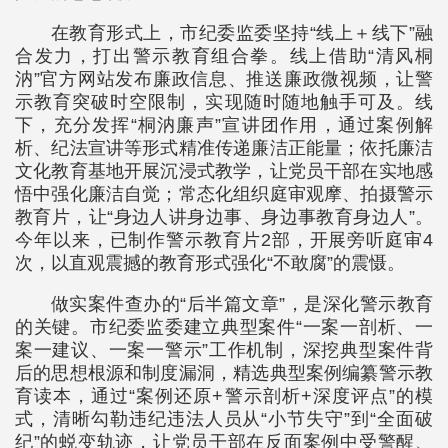
在教育形式上，市纪委监委坚持“线上＋线下”融
合发力，打出警示教育组合拳。线上借助“清风桐
汭”官方网站发布廉政信息、推送廉政微视频，让警
示教育突破时空限制，实现随时随地触手可及。线
下，充分发挥“桐汭廉声”宣讲团作用，通过案例解
析、纪法宣讲等形式精准传递廉洁正能量；依托廉洁
文化教育基地开展沉浸式教学，让党员干部在实地感
悟中强化廉洁自觉；常态化组织庭审观摩、拍摄警示
教育片，让“身边人讲身边事、身边事教育身边人”。
今年以来，已制作警示教育片2部，开展旁听庭审4
次，以直观震撼的教育形式强化“不敢腐”的震慑。
做实案件查办的“后半篇文章”，是深化警示教育
的关键。市纪委监委建立典型案件“一案一剖析、一
案一建议、一案一警示”工作机制，深挖典型案件背
后的思想根源和制度漏洞，精选典型案例编纂警示教
育读本，通过“案例还原+警示剖析+深度评点”的模
式，清晰勾勒违纪违法人员从“小节失守”到“全面破
纪”的蜕变轨迹，让党员干部在反面案例中受警醒、