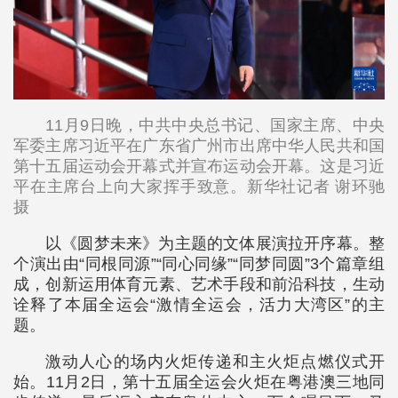
11月9日晚，中共中央总书记、国家主席、中央
军委主席习近平在广东省广州市出席中华人民共和国
第十五届运动会开幕式并宣布运动会开幕。这是习近
平在主席台上向大家挥手致意。新华社记者 谢环驰
摄
以《圆梦未来》为主题的文体展演拉开序幕。整
个演出由“同根同源”“同心同缘”“同梦同圆”3个篇章组
成，创新运用体育元素、艺术手段和前沿科技，生动
诠释了本届全运会“激情全运会，活力大湾区”的主
题。
激动人心的场内火炬传递和主火炬点燃仪式开
始。11月2日，第十五届全运会火炬在粤港澳三地同