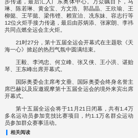
步传递，最后汇入广东奥体中心。万众瞩目下，马
琳、陈若琳、黄金宝、方文浩、郭晶晶、王欣瑜、王
柳懿、王芊懿、梁伟铿、赖宣治、冼东妹、容志行等
12位火炬手接力传递，最后由苏炳添、张家朗、李祎
共同点燃全运会主火炬。
21时27分，第十五届全运会开幕式在主题歌《天
海一心》掀起的热烈气氛中圆满结束。
王毅、李鸿忠、何立峰、张又侠、王小洪、谌贻
琴、王东峰出席开幕式。
国际奥委会主席考文垂、国际奥委会终身名誉主
席巴赫以及应邀观摩第十五届全运会的境外来宾出席
开幕式。
第十五届全运会将于11月21日闭幕，共有1.4万
多名运动员参加竞技比赛项目，约1.1万名群众运动
员参加群众赛事活动。
相关阅读