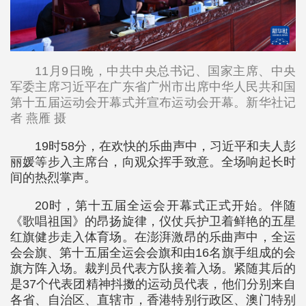
11月9日晚，中共中央总书记、国家主席、中央
军委主席习近平在广东省广州市出席中华人民共和国
第十五届运动会开幕式并宣布运动会开幕。新华社记
者 燕雁 摄
19时58分，在欢快的乐曲声中，习近平和夫人彭
丽媛等步入主席台，向观众挥手致意。全场响起长时
间的热烈掌声。
20时，第十五届全运会开幕式正式开始。伴随
《歌唱祖国》的昂扬旋律，仪仗兵护卫着鲜艳的五星
红旗健步走入体育场。在澎湃激昂的乐曲声中，全运
会会旗、第十五届全运会会旗和由16名旗手组成的会
旗方阵入场。裁判员代表方队接着入场。紧随其后的
是37个代表团精神抖擞的运动员代表，他们分别来自
各省、自治区、直辖市，香港特别行政区、澳门特别