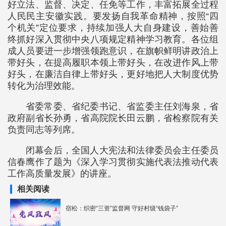
好立法、监督、决定、任免等工作，丰富拓展全过程
人民民主安徽实践。要发扬自我革命精神，按照“四
个机关”定位要求，持续加强人大自身建设，善始善
终抓好深入贯彻中央八项规定精神学习教育。各位组
成人员要进一步增强领跑意识，在旗帜鲜明讲政治上
带好头，在提高履职本领上带好头，在改进作风上带
好头，在廉洁自律上带好头，更好地把人大制度优势
转化为治理效能。
省委常委、省纪委书记、省监委主任刘海泉，省
政府副省长孙勇，省高院院长田云鹏，省检察院有关
负责同志等列席。
闭幕会后，全国人大宪法和法律委员会主任委员
信春鹰作了题为《深入学习贯彻实施代表法推动代表
工作高质量发展》的讲座。
相关阅读
宿松：织密“三资”监督网 守好村级“钱袋子”