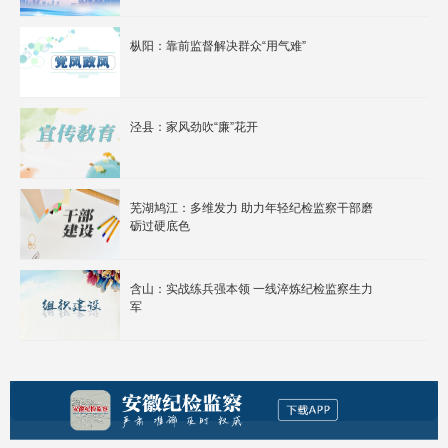
枞阳：靠前监督解决群众“用气难”
泾县：家风劲吹“廉”花开
芜湖鸠江：多维发力 助力年轻纪检监察干部磨
砺过硬底色
含山：实战练兵强本领 一线淬炼纪检监察生力
军