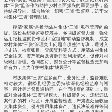
体“三资”监管作为助推乡村全面振兴的重要抓手，坚
持结果导向、综合施治，织密“三资”监督网，筑牢农
村集体“三资”管理防线。
摸清“家底”是推动农村集体“三资”规范管理的前
提。宿松县纪委监委统筹县、乡两级监督力量，强化
运用纪检监察协作区和“室组地”联动监督机制，成立
农村集体“三资”管理突出问题专项整治专班，通过入
户走访、核查账目、查阅资料等方式，厘清农村集体
资金往来、资产流向及资源开发利用情况，促使对村
级账目管理、合同签订、财务公开等监督检查更加精
准有力，全力守护村集体“钱袋子”。
村级集体“三资”点多面广，业务性强，监督难度
相对较大。宿松县纪委监委持续深化纪检监察与巡
察、审计等监督贯通协同，在全面排查的基础上，重
点对全县集体“三资”规模大、村级债务大、违纪违法
案件多的村（社区）开展监督检查，严肃查处坐收坐
支集体资金、侵占挪用集体资产、违反决策程序等问