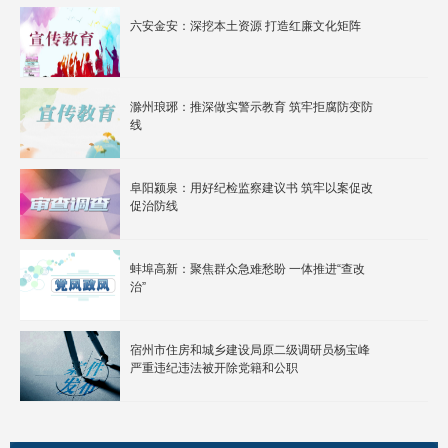
六安金安：深挖本土资源 打造红廉文化矩阵
滁州琅琊：推深做实警示教育 筑牢拒腐防变防
线
阜阳颍泉：用好纪检监察建议书 筑牢以案促改
促治防线
蚌埠高新：聚焦群众急难愁盼 一体推进“查改
治”
宿州市住房和城乡建设局原二级调研员杨宝峰
严重违纪违法被开除党籍和公职