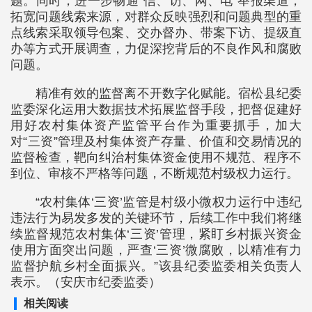
题。同时，进一步畅通“信、访、网、电”举报渠道，
拓宽问题线索来源，对群众反映强烈和问题典型的重
点线索采取领导包案、交办督办、带案下访、提级直
办等方式开展调查，力促深挖背后的不良作风和腐败
问题。
精准有效的监督离不开数字化赋能。宿松县纪委
监委深化运用大数据技术拓展监督手段，把督促建好
用好农村集体资产监管平台作为重要抓手，加大
对“三资”管理及村集体资产存量、价值和交易情况的
监督检查，靶向纠治村集体资金使用不规范、程序不
到位、审核不严格等问题，不断规范村级权力运行。
“农村集体‘三资’监管是村级小微权力运行中违纪
违法行为易发多发的关键环节，后续工作中我们将继
续监督规范农村集体‘三资’管理，紧盯乡村振兴资金
使用方面突出问题，严查‘三资’微腐败，以精准有力
监督护航乡村全面振兴。”该县纪委监委相关负责人
表示。（安庆市纪委监委）
相关阅读