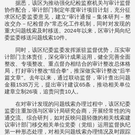
据悉，该区为推动强化纪检监察机关与审计监督
协作配合，审计部门制定年度审计项目计划，充分征
求区纪委监委意见，建立“审计通报－集体研判－整
改交办－纪检督办”常态化工作机制，同时对发现的
重大问题线索及时移送。2024年以来，区审计局向纪
委监委移送问题线索10件。
同时，该区纪委监委发挥派驻监督优势，压实审
计部门主体责任，深化审计成果运用，健全完善全面
整改、专项整改、重点督办相结合的审计整改总体格
局，打好审计整改“组合拳”，推深做实审计整改“后半
篇文章”。去年以来，通过联动监督，审计查出问题
金额1535万元，提出审计建议65条，推动相关单位
建章立制26项，追责问责10人。
在对审计发现的问题线索办理过程中，该区纪委
监委注重加强与区审计局研究会商，开展经常性的沟
通交流、综合研判，如对反映问题轻微的相关线索建
议审计部门移交相关单位党委（党组）运用监督执纪
第一种形态处理，对相关问题线索办理情况及时跟踪