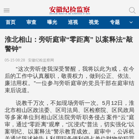
首页
审查
曝光
巡视
视觉
专题
淮北相山：旁听庭审“零距离” 以案释法“敲
警钟”
05-15 08:28
安徽纪检监察网
“这次旁听使我深受警醒，我将以此为戒，在今
后的工作中认真履职，敬畏权力，做到公正、依法、
廉洁用权。”一位参与旁听庭审的党员干部在庭审结
束后说道。
说教千万次，不如现场旁听一次。5月12日，淮
北市相山区政法委、区司法局、区检察院、区民政局
等多家单位到相山区法院旁听职务侵占案件“云”庭
审，通过“零距离”观摩，“沉浸式”普法，切实强化“以
案明纪、以案释法”警示教育成效。庭审中，公诉机
关通过陈述被告人利用职务便利侵占单位财物的犯罪