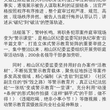
事实，逐项展示被告人谋取私利的证据链条，法官严
格按照程序有序推进，整个庭审过程严谨、规范、高
效，现场秩序井然。被告人当庭忏悔并认罪认罚，讲
述从“破纪”到“破法”的堕落轨迹。
法槌落下，警钟长鸣。将职务犯罪案件庭审现场
变为“警示课堂”，是相山区纪委监委写好执纪审查“后
半篇文章”，打造立体式警示教育矩阵的重要举措之
一。集中整治以来，相山区纪委监委组织开展旁听庭
审活动5场，200余名领导干部参加旁听。
同时，相山区纪委监委坚持用好自办案件“活教
材”，不断拓宽警示教育载体，聚焦征地拆迁等案件
多发高发领域，精心编制《从“贪欲”到监狱》《社区
副主任的“拆”毁之路》等警示教育片，真正让纪法惩
处“一张纸”变成警示教育“一堂课”。充分利用“动漫
+条例”的形式制作拍摄《这样“躺平式”的干部，做不
得！》《违规吃喝，绝非小事小节！》等微视频，推
动警示教育震慑效应向全社会延伸释放，