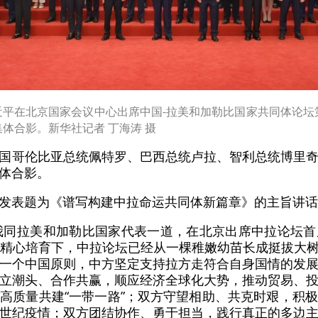
习近平在北京国家会议中心出席中国-拉美和加勒比国家共同体论
体合影。新华社记者 丁海涛 摄
国哥伦比亚总统佩特罗、巴西总统卢拉、智利总统博里
体合影。
发表题为《谱写构建中拉命运共同体新篇章》的主旨讲话
，我同拉美和加勒比国家代表一道，在北京出席中拉论坛
方精心培育下，中拉论坛已经从一棵稚嫩幼苗长成挺拔大
一个中国原则，中方坚定支持拉方走符合自身国情的发
立潮头、合作共赢，顺应经济全球化大势，推动贸易、
高质量共建“一带一路”；双方守望相助、共克时艰，积
世纪疫情；双方团结协作、勇于担当，践行真正的多边