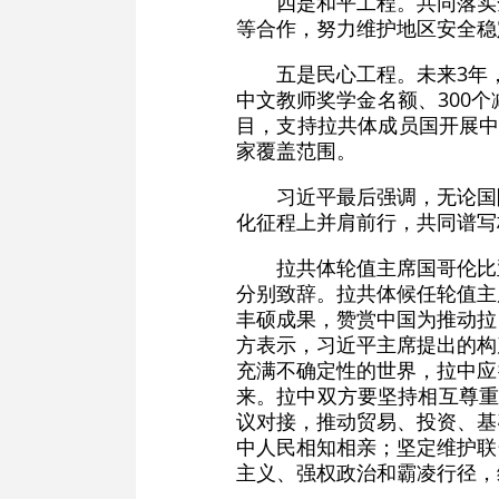
四是和平工程。共同落实
等合作，努力维护地区安全稳
五是民心工程。未来3年
中文教师奖学金名额、300个
目，支持拉共体成员国开展中
家覆盖范围。
习近平最后强调，无论国
化征程上并肩前行，共同谱写
拉共体轮值主席国哥伦比
分别致辞。拉共体候任轮值主
丰硕成果，赞赏中国为推动拉
方表示，习近平主席提出的构
充满不确定性的世界，拉中应
来。拉中双方要坚持相互尊重
议对接，推动贸易、投资、基
中人民相知相亲；坚定维护联
主义、强权政治和霸凌行径，