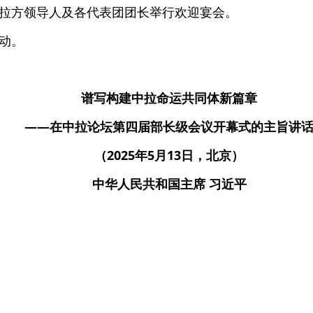
拉方领导人及各代表团团长举行欢迎宴会。
动。
谱写构建中拉命运共同体新篇章
——在中拉论坛第四届部长级会议开幕式的主旨讲
（2025年5月13日，北京）
中华人民共和国主席 习近平