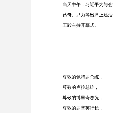
当天中午，习近平为与会
蔡奇、尹力等出席上述活
王毅主持开幕式。
尊敬的佩特罗总统，
尊敬的卢拉总统，
尊敬的博里奇总统，
尊敬的罗塞芙行长，