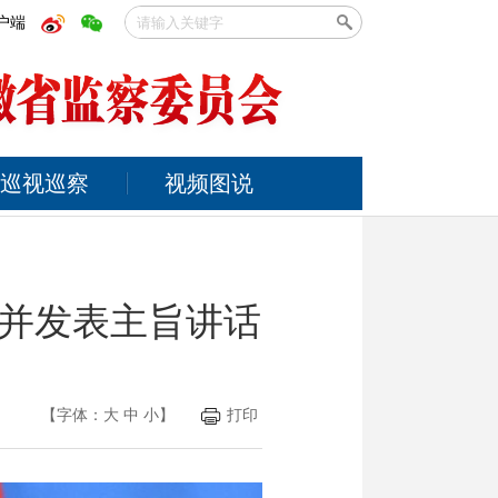
户端
巡视巡察
视频图说
并发表主旨讲话
【字体：
大
中
小
】
打印