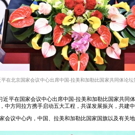
习近平在北京国家会议中心出席中国-拉美和加勒比国家共同体论
席习近平在国家会议中心出席中国-拉美和加勒比国家共同
，中方同拉方携手启动五大工程，共谋发展振兴，共建中
家会议中心内，中国、拉美和加勒比国家国旗以及有关地