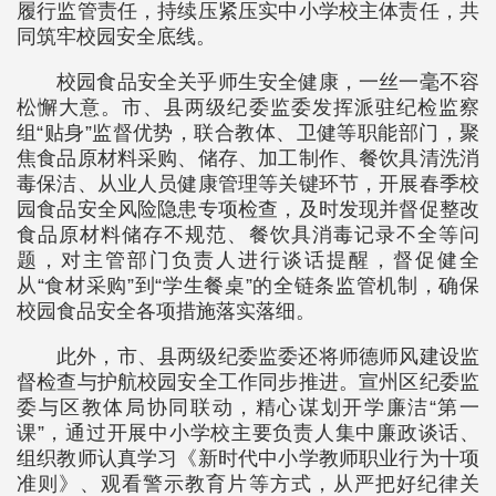
履行监管责任，持续压紧压实中小学校主体责任，共
同筑牢校园安全底线。
校园食品安全关乎师生安全健康，一丝一毫不容
松懈大意。市、县两级纪委监委发挥派驻纪检监察
组“贴身”监督优势，联合教体、卫健等职能部门，聚
焦食品原材料采购、储存、加工制作、餐饮具清洗消
毒保洁、从业人员健康管理等关键环节，开展春季校
园食品安全风险隐患专项检查，及时发现并督促整改
食品原材料储存不规范、餐饮具消毒记录不全等问
题，对主管部门负责人进行谈话提醒，督促健全
从“食材采购”到“学生餐桌”的全链条监管机制，确保
校园食品安全各项措施落实落细。
此外，市、县两级纪委监委还将师德师风建设监
督检查与护航校园安全工作同步推进。宣州区纪委监
委与区教体局协同联动，精心谋划开学廉洁“第一
课”，通过开展中小学校主要负责人集中廉政谈话、
组织教师认真学习《新时代中小学教师职业行为十项
准则》、观看警示教育片等方式，从严把好纪律关