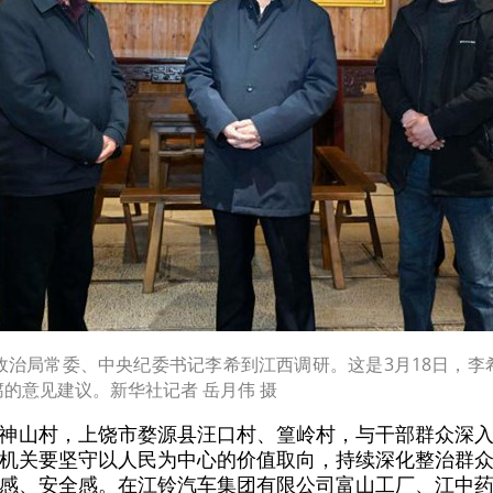
央政治局常委、中央纪委书记李希到江西调研。这是3月18日，
的意见建议。新华社记者 岳月伟 摄
神山村，上饶市婺源县汪口村、篁岭村，与干部群众深
机关要坚守以人民为中心的价值取向，持续深化整治群
感、安全感。在江铃汽车集团有限公司富山工厂、江中