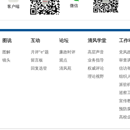
微信
客户端
图说
互动
论坛
清风学堂
工作
图解
月评"e"题
廉政时评
高层声音
党风
镜头
留言板
观点
业务指导
审查
回复选登
清风苑
权威评论
信访
理论视野
组织
派驻
巡察
宣传
预防
高校