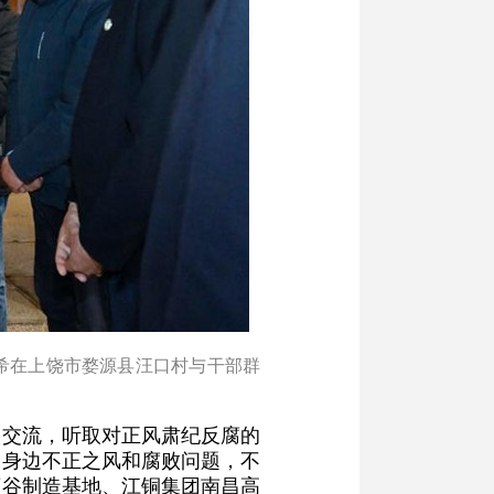
李希在上饶市婺源县汪口村与干部群
入交流，听取对正风肃纪反腐的
众身边不正之风和腐败问题，不
药谷制造基地、江铜集团南昌高