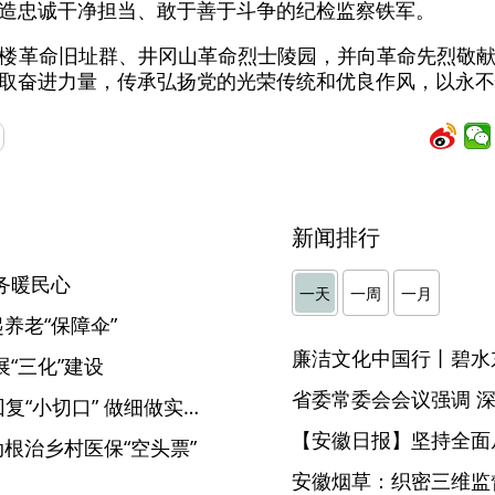
造忠诚干净担当、敢于善于斗争的纪检监察铁军。
楼革命旧址群、井冈山革命烈士陵园，并向革命先烈敬
取奋进力量，传承弘扬党的光荣传统和优良作风，以永不
新闻排行
务暖民心
一天
一周
一月
养老“保障伞”
廉洁文化中国行丨碧水
“三化”建设
六安裕安：以党风廉政意见回复“小切口” 做细做实日常监督
【安徽日报】坚持全面
动根治乡村医保“空头票”
安徽烟草：织密三维监督