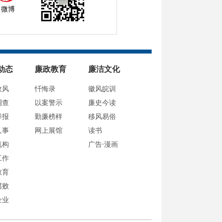
微博
动态
廉政教育
廉洁文化
政风
忏悔录
徽风皖训
调查
以案警示
廉史今读
举报
勤廉榜样
移风易俗
人事
网上展馆
读书
机构
广告·漫画
工作
教育
腐败
企业