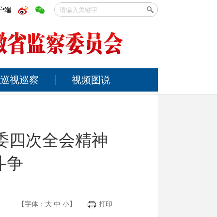
户端
巡视巡察
视频图说
委四次全会精神
斗争
【字体：
大
中
小
】
打印