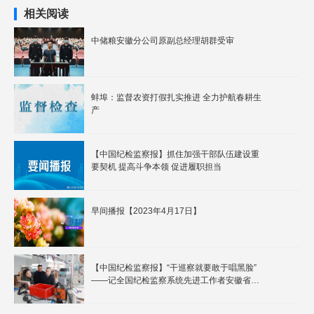
相关阅读
中储粮安徽分公司原副总经理胡群受审
蚌埠：监督农资打假扎实推进 全力护航春耕生
产
【中国纪检监察报】抓住加强干部队伍建设重
要契机 提高斗争本领 促进履职担当
早间播报【2023年4月17日】
【中国纪检监察报】“干巡察就要敢于唱黑脸”
——记全国纪检监察系统先进工作者安徽省安
庆市委第二巡察组组长汪名南