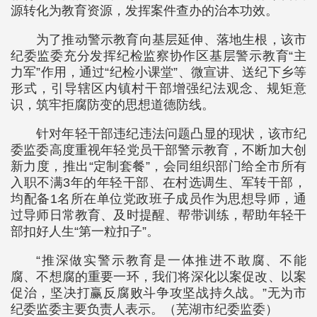
源转化为教育资源，发挥案件查办的治本功效。
为了推动警示教育向基层延伸、落地生根，该市
纪委监委充分发挥纪检监察协作区基层警示教育“主
力军”作用，通过“纪检小课堂”、微宣讲、送纪下乡等
形式，引导辖区内镇村干部增强纪法观念、规矩意
识，筑牢拒腐防变的思想道德防线。
针对年轻干部违纪违法问题凸显的现状，该市纪
委监委高度重视年轻党员干部警示教育，不断加大创
新力度，推出“定制套餐”，会同组织部门给全市所有
入职不满3年的年轻干部、在村选调生、军转干部，
均配备1名所在单位党政班子成员作为思想导师，通
过导师日常教育、及时提醒、帮带训练，帮助年轻干
部扣好人生“第一粒扣子”。
“推深做实警示教育是一体推进不敢腐、不能
腐、不想腐的重要一环，我们将深化以案促改、以案
促治，坚决打赢反腐败斗争攻坚战持久战。”无为市
纪委监委主要负责人表示。（芜湖市纪委监委）