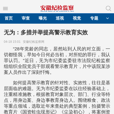
首页
审查
曝光
巡视
视觉
专题
无为：多措并举提高警示教育实效
04-18 15:01
安徽纪检监察网
“28年党龄的同志，居然站到人民的对立面，一
切都怪我，早知今日何必当初，对所犯的罪行，我认
罪认罚。”近日，无为市纪委监委驻市法院纪检监察
组组织全院党员干部观看警示教育片，片中该院某涉
案人员作出了深刻忏悔。
如何提高警示教育的针对性、实效性，往往是基
层面临的难题。无为市纪委监委在以往经验基础上，
注重精准施教，根据教育对象层次、部门、行业等特
点，用身边案、身边事教育身边人。围绕粮食、政法
等重点领域，选取近年来查处的典型案例，拍摄警示
教育片《国资蛀虫现形记》《尘染初心》，将案例资