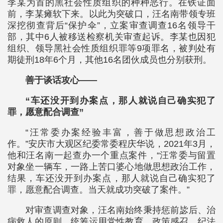
李某为首的黑社会性质组织的种种恶行。在铁证面
前，李某瘫软下来。以此为突破口，汪名南带领专班
深挖彻查背后“保护伞”，立案审查调查16名领导干
部，其中6人被移送检察机关审查起诉。李某也因犯
组织、领导黑社会性质组织罪等9项罪名，被判处有
期徒刑18年6个月，其他16名团伙成员也分别获刑。
善于谈话攻心——
“车还没开到办案点，那人就说自己确实犯了
罪，愿意配合调查”
“汪常委办案经验丰富，善于做思想政治工
作。”安庆市大观区纪委常委程庆华说，2021年3月，
他和汪名南一起查办一个重点案件，“汪常委与留置
对象坐一辆车，一路上苦口婆心地做思想政治工作，
结果，车还没开到办案点，那人就说自己确实犯了
罪，愿意配合调查。当天就成功突破了案件。”
对审查调查对象，汪名南始终秉持惩前毖后、治
病救人的原则，统筹运用党性教育、政策感召、纪法