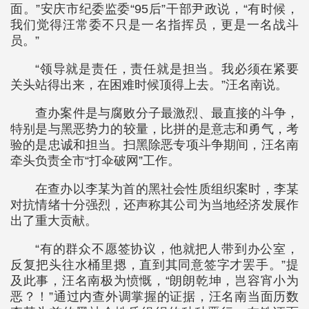
面。”安庆市纪委监委“95后”干部尹政说，“有时候，
我们觉得汪常委不只是一名指挥员，更是一名战斗
员。”
“领导就是责任，责任就是担当。我必须在紧要
关头站得出来，在困难时候顶得上去。”汪名南说。
查办案件是与腐败分子最激烈、最直接的斗争，
特别是与黑恶势力的较量，比拼的是意志和勇气，考
验的是忠诚和担当。扫黑除恶专项斗争期间，汪名南
牵头负责全市“打伞破网”工作。
在查办以李某为首的黑社会性质组织案时，李某
对抗情绪十分强烈，还声称其公司为当地经济发展作
出了重大贡献。
“有的群众不愿签协议，他就把人带到办公室，
反复把头往水桶里摁，直到其同意签字才罢手。”提
及此事，汪名南极为愤慨，“朗朗乾坤，岂容宵小为
恶？！”通过内查外调掌握的证据，汪名南当面历数