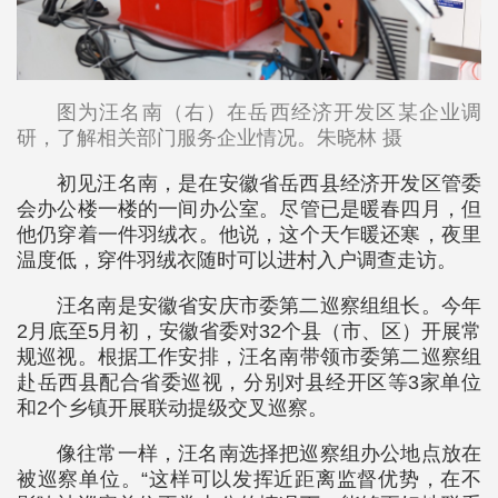
图为汪名南（右）在岳西经济开发区某企业调
研，了解相关部门服务企业情况。朱晓林 摄
初见汪名南，是在安徽省岳西县经济开发区管委
会办公楼一楼的一间办公室。尽管已是暖春四月，但
他仍穿着一件羽绒衣。他说，这个天乍暖还寒，夜里
温度低，穿件羽绒衣随时可以进村入户调查走访。
汪名南是安徽省安庆市委第二巡察组组长。今年
2月底至5月初，安徽省委对32个县（市、区）开展常
规巡视。根据工作安排，汪名南带领市委第二巡察组
赴岳西县配合省委巡视，分别对县经开区等3家单位
和2个乡镇开展联动提级交叉巡察。
像往常一样，汪名南选择把巡察组办公地点放在
被巡察单位。“这样可以发挥近距离监督优势，在不