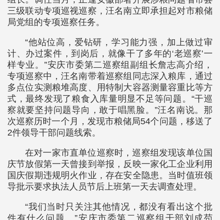
三级联动专项巡视巡察，汪名南立即承担起对市粮储
局党组的专项巡察任务。
“他站位高，爱钻研，学习能力强，加上做过审
计、办过案件，到岗后，就像干了多年的‘老巡察’一
样专业。”安庆市委第二巡察组副组长詹志高介绍，
专项巡察中，汪名南带着巡察组同志深入粮库，通过
多点位实测粮堆高度、用特制大容器测量容重比等方
式，最终发现了粮食入库量明显不足等问题。“干巡
察就要坚持问题导向，敢于唱黑脸。”汪名南说。那
次巡察历时一个月，发现市粮储局54个问题，移送了
2件领导干部问题线索。
在对一家市直单位巡察时，巡察组发现该单位国
庆节放假第一天曾接到举报，反映一家化工企业利用
国庆假期违规明火作业，存在安全隐患。当时值班领
导批示要求执法人员节后上班第一天去调查处理。
“我们当时只关注其他情况，都没有看出这个批
件有什么问题。”安庆市委第二巡察组干部刘成苟