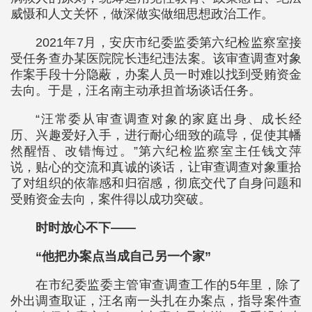
威慑和人文关怀，做深做实做细思想政治工作。
2021年7月，安庆市纪委监委第六纪检监察室接
受任务查办某医院院长违纪违法案。该审查调查对象
作案手段十分隐蔽，办案人员一时难以找到受贿资金
去向。于是，汪名南主动承担首场谈话任务。
“汪常委从审查调查对象的家庭出身、成长经
历、兴趣爱好入手，进行耐心细致的疏导，促使其幡
然醒悟、改错悔过。”第六纪检监察室主任钱文萍
说，贴心的交流和真诚的谈话，让审查调查对象重拾
了对组织的依靠感和归宿感，彻底交代了自身问题和
受贿资金去向，案件得以成功突破。
时时放心不下——
“他把办案点当成自己另一个家”
在市纪委监委主管审查调查工作的5年里，除了
外出调查取证，汪名南一头扎在办案点，指导案件查