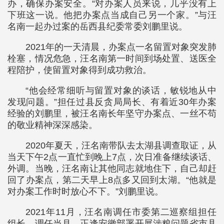
办，确保办案安全。“对办案人员来说，几乎没有上
下班这一说。他把办案点当成自己另一个家。”与汪
名南一起办过案的岳西县纪委常委刘鹏里说。
2021年的一天清晨，办案点一名留置对象突发肺
栓塞，情况危急，汪名南第一时间到场处置、送医全
程陪护，使留置对象得到成功救治。
“他会经常细听与留置对象的谈话，敏锐地从中
发现问题。”担任过县反贪局局长、有着近30年办案
经验的刘鹏里，被汪名南长年坚守办案点、一丝不苟
的敬业精神深深感染。
2020年夏天，汪名南带队去太湖县调查取证，从
当天下午2点一直忙到晚上7点，次日准备继续谈话、
外调。当晚，汪名南让其他同志就地住下，自己却赶
回了办案点，第二天早上8点多又回到太湖。“他就是
对办案工作时时放心不下。”刘鹏里说。
2021年11月，汪名南调任市委第二巡察组担任
组长。调任当月，正逢安徽部署开展涉粮问题省市县