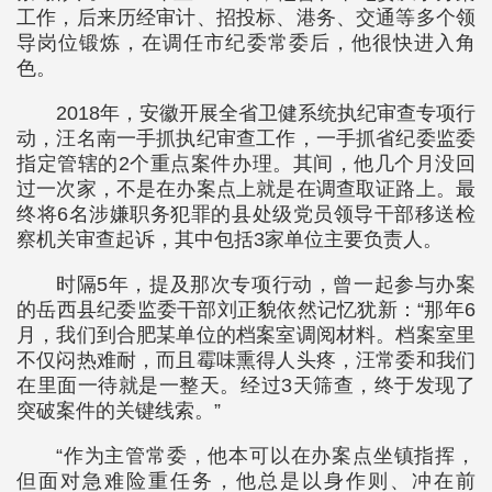
工作，后来历经审计、招投标、港务、交通等多个领
导岗位锻炼，在调任市纪委常委后，他很快进入角
色。
2018年，安徽开展全省卫健系统执纪审查专项行
动，汪名南一手抓执纪审查工作，一手抓省纪委监委
指定管辖的2个重点案件办理。其间，他几个月没回
过一次家，不是在办案点上就是在调查取证路上。最
终将6名涉嫌职务犯罪的县处级党员领导干部移送检
察机关审查起诉，其中包括3家单位主要负责人。
时隔5年，提及那次专项行动，曾一起参与办案
的岳西县纪委监委干部刘正貌依然记忆犹新：“那年6
月，我们到合肥某单位的档案室调阅材料。档案室里
不仅闷热难耐，而且霉味熏得人头疼，汪常委和我们
在里面一待就是一整天。经过3天筛查，终于发现了
突破案件的关键线索。”
“作为主管常委，他本可以在办案点坐镇指挥，
但面对急难险重任务，他总是以身作则、冲在前