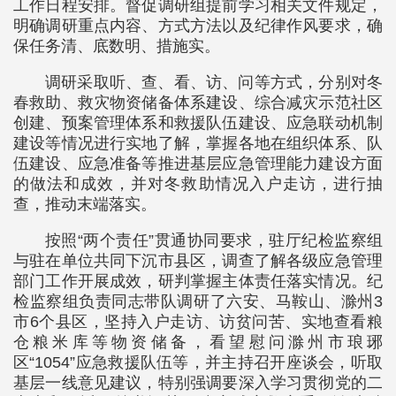
工作日程安排。督促调研组提前学习相关文件规定，
明确调研重点内容、方式方法以及纪律作风要求，确
保任务清、底数明、措施实。
调研采取听、查、看、访、问等方式，分别对冬
春救助、救灾物资储备体系建设、综合减灾示范社区
创建、预案管理体系和救援队伍建设、应急联动机制
建设等情况进行实地了解，掌握各地在组织体系、队
伍建设、应急准备等推进基层应急管理能力建设方面
的做法和成效，并对冬救助情况入户走访，进行抽
查，推动末端落实。
按照“两个责任”贯通协同要求，驻厅纪检监察组
与驻在单位共同下沉市县区，调查了解各级应急管理
部门工作开展成效，研判掌握主体责任落实情况。纪
检监察组负责同志带队调研了六安、马鞍山、滁州3
市6个县区，坚持入户走访、访贫问苦、实地查看粮
仓粮米库等物资储备，看望慰问滁州市琅琊
区“1054”应急救援队伍等，并主持召开座谈会，听取
基层一线意见建议，特别强调要深入学习贯彻党的二