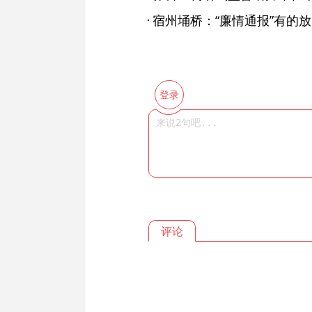
宿州埇桥：“廉情通报”有的
登录
评论