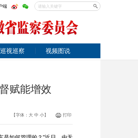
户端
巡视巡察
视频图说
监督赋能增效
【字体：
大
中
小
】
打印
车是如何管理的？”近日，由无