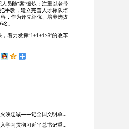
人员随“案”锻炼；注重以老带
手把手教，建立完善人才梯队培
内容，作为评先评优、培养选拔
6名。
力发挥“1+1+1>3”的改革
红土濉溪扬清风 文明薪火映忠诚——记全国文明单位、安徽省濉溪县纪委监委
省委常委会会议强调 深入学习贯彻习近平总书记重要讲话精神 以高质量党建引领高质量发展 梁言顺主持并讲话