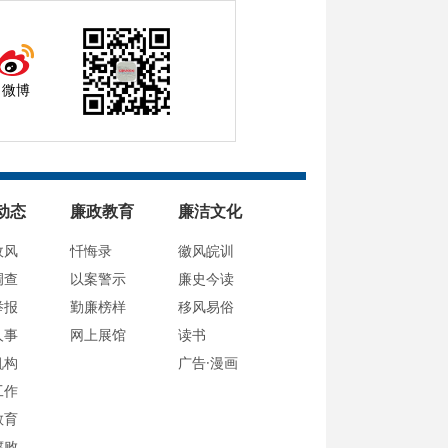
微博
动态
廉政教育
廉洁文化
政风
忏悔录
徽风皖训
调查
以案警示
廉史今读
举报
勤廉榜样
移风易俗
人事
网上展馆
读书
机构
广告·漫画
工作
教育
腐败