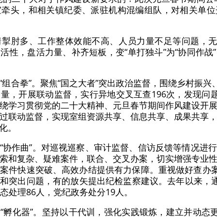
室牵头，和相关镇纪委、派驻机构混编组队，对相关单位
掣肘多、工作整体效能不高、人员力量不足等问题，无
活性，盘活力量、补齐短板，变“单打独斗”为“协同作战
“组合拳”。聚焦“国之大者”突出政治监督，围绕乡村振兴
量，开展联动监督，实行异地交叉互查196次，发现问题
绕学习贯彻党的二十大精神、元旦春节期间作风建设开
过联动监督，实现室组资源共享、信息共享、成果共享
化。
“协作曲”。对巡视巡察、审计监督、信访反馈等情况进
索和复杂、疑难案件，联合、交叉办案，切实增强专业
案件快速突破、高效办结提供有力保障。重视做好查办案
和突出问题，有的放矢提出纪检监察建议。去年以来，通
态处理86人，党纪政务处分19人。
“孵化器”。坚持以干代训，强化实践锻炼，建立并动态更