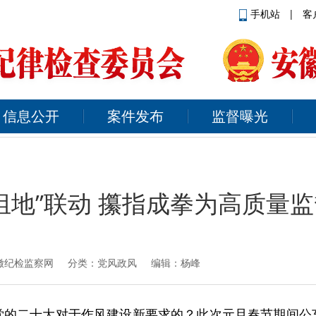
手机站
|
客
信息公开
案件发布
监督曝光
组地”联动 攥指成拳为高质量
徽纪检监察网
分类：党风政风 编辑：杨峰
党的二十大对于作风建设新要求的？此次元旦春节期间公