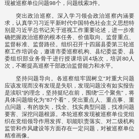
现被巡察单位问题98个，问题线索3件。
突出政治巡察。深入学习领会政治巡察内涵要
求，认真学习习近平新时代中国特色社会主义思想特
别是习近平总书记关于巡视工作重要论述，进一步准
确把握政治巡察的根本任务、价值取向、监督重点、
监督标准、监督路径。组织召开十四届县委第三轮巡
察工作培训会，邀请市委巡察机构、县纪委监委、县
委组织部业务骨干进行授课培训4场次，培训80人
次，不断提高巡察干部政治监督能力和水平。
坚持问题导向。各巡察组牢固树立“对重大问题
应该发现而没有发现是失职，发现问题没有如实报告
是渎职”的理念，坚持挺纪在前，围绕“三个聚焦”，将
具体问题细化为“87个看”，突出重点人、重点事、重
点问题，有的放矢，找全、找实典型问题，找准问题
要害、深挖问题根源。本轮巡察发现被巡察单位党组
织在党组领导作用发挥、职能职责落实、对二级机构
监管和作风建设等方面存在一定问题，对被巡察单位
精准画像。