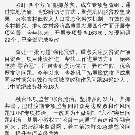
紧盯“四个方面”狠抓落实。成立专项督查组，通
过实地调研、明察暗访等方式，聚焦巩固脱贫攻坚成
果、落实农村低收入人口常态化帮扶机制、有效衔接
乡村振兴、推动农村经济高质量发展四个方面开展专
项监督。今年以来，开展专项督查163次，发现问题
22个，已全部完成整改。
查处“一批问题”强化震慑。重点关注扶贫资产项
目资金、项目建设推进、帮扶工作进展等方面，始终
坚持“零容忍”，严肃查处贪污侵占、弄虚作假、优亲
厚友等问题。今年以来，查处巩固拓展脱贫攻坚成果
同乡村振兴有效衔接领域腐败和作风问题24起27人，
其中党纪政务处分18人。
融合“N项监督”综合施治。坚持多向发力、齐抓
共管，把过渡期专项监督同群众身边腐败和作风问
题“1+N”专项整治、“一改两为五做到”、“六不”突出问
题纠治、基层小微权力“监督一点通”平台建设等融合
起来，织密织牢监督网，着力解决群众急难愁盼问
题，提升专项监督质效。